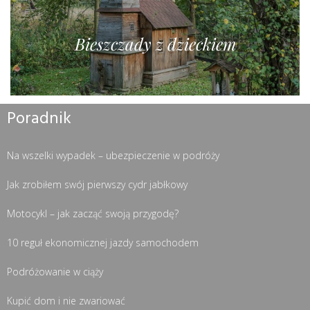
Bieszczady z dzieckiem
Poradnik
Na wszelki wypadek – ubezpieczenie w podróży
Jak zrobiłem swój pierwszy cydr jabłkowy
Motocykl – jak zacząć swoją przygodę?
10 reguł ekonomicznej jazdy samochodem
Podróżowanie w ciąży
Kupić dom i nie zwariować