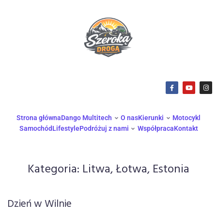
Strona główna
Dango Multitech
O nas
Kierunki
Motocykl
Samochód
Lifestyle
Podróżuj z nami
Współpraca
Kontakt
Kategoria:
Litwa, Łotwa, Estonia
Dzień w Wilnie