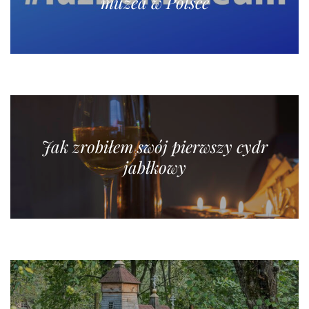
muzea w Polsce
Jak zrobiłem swój pierwszy cydr
jabłkowy