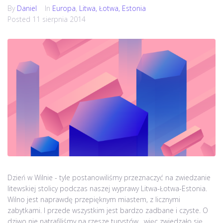
By
Daniel
In
Europa
,
Litwa, Łotwa, Estonia
Posted
11 sierpnia 2014
Dzień w Wilnie - tyle postanowiliśmy przeznaczyć na zwiedzanie
litewskiej stolicy podczas naszej wyprawy Litwa-Łotwa-Estonia.
Wilno jest naprawdę przepięknym miastem, z licznymi
zabytkami. I przede wszystkim jest bardzo zadbane i czyste. O
dziwo nie natrafiliśmy na rzesze turystów, więc zwiedzało się