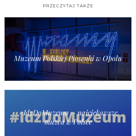
PRZECZYTAJ TAKŻE
Muzeum Polskiej Piosenki w Opolu
#IdzDoMuzeum – najciekawsze
muzea w Polsce