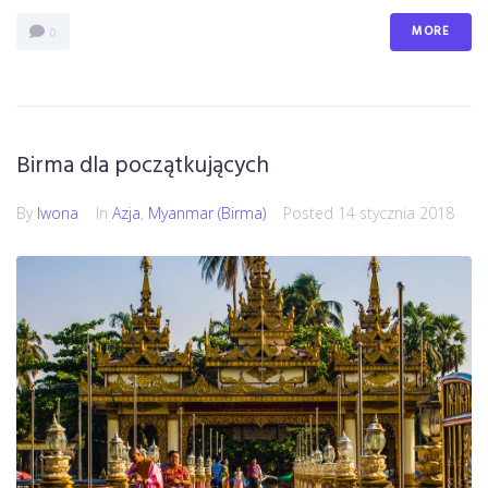
MORE
0
Birma dla początkujących
By
Iwona
In
Azja
,
Myanmar (Birma)
Posted
14 stycznia 2018