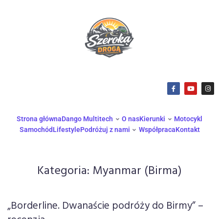
Strona główna
Dango Multitech
O nas
Kierunki
Motocykl
Samochód
Lifestyle
Podróżuj z nami
Współpraca
Kontakt
Kategoria:
Myanmar (Birma)
„Borderline. Dwanaście podróży do Birmy” –