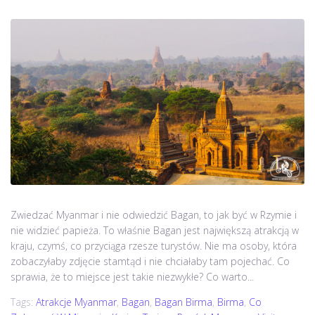
Zwiedzać Myanmar i nie odwiedzić Bagan, to jak być w Rzymie i
nie widzieć papieża. To właśnie Bagan jest największą atrakcją w
kraju, czymś, co przyciąga rzesze turystów. Nie ma osoby, która
zobaczyłaby zdjęcie stamtąd i nie chciałaby tam pojechać. Co
sprawia, że to miejsce jest takie niezwykłe? Co warto...
Tags:
Atrakcje Myanmar
,
Bagan
,
Bagan Birma
,
Birma
,
Co