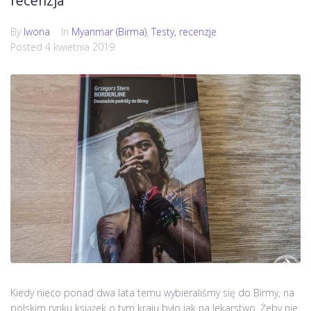
recenzja
By
Iwona
In
Myanmar (Birma)
,
Testy, recenzje
Posted
4 kwietnia 2019
Kiedy nieco ponad dwa lata temu wybieraliśmy się do Birmy, na
polskim rynku książek o tym kraju było jak na lekarstwo. Żeby nie