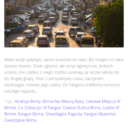
Wiele wody upłynęło, zanim powstał ten wpis. Bo Yangon to takie
dziwne miasto. Duże i głośne, ale wciąż egzotyczne. Jednych
urzeka, inni szybko z niego szybko uciekają. Ja raczej należę do
tej drugiej grupy, choć z perspektywy czasu, zaczynam
dostrzegać również jego zalety. Do Yangonu trafiliśmy na końcu
naszego wyjazdu...
Tags:
Atrakcje Birmy
,
Birma Na Własną Rękę
,
Ciekawe Miejsca W
Birmie
,
Co Zobaczyć W Rangun
,
Dawna Stolica Birmy
,
Ludzie W
Birmie
,
Rangun Birma
,
Shwedagon Pagoda
,
Yangon Myanmar
,
Zwiedzanie Birmy