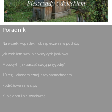
Bieszczady z dzieckiem
Poradnik
Na wszelki wypadek – ubezpieczenie w podróży
Jak zrobiłem swój pierwszy cydr jabłkowy
Motocykl – jak zacząć swoją przygodę?
10 reguł ekonomicznej jazdy samochodem
Podróżowanie w ciąży
Kupić dom i nie zwariować