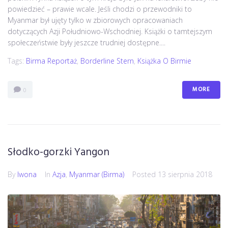
powiedzieć – prawie wcale. Jeśli chodzi o przewodniki to
Myanmar był ujęty tylko w zbiorowych opracowaniach
dotyczących Azji Południowo-Wschodniej. Książki o tamtejszym
społeczeństwie były jeszcze trudniej dostępne....
Tags:
Birma Reportaż
,
Borderline Stern
,
Książka O Birmie
MORE
0
Słodko-gorzki Yangon
By
Iwona
In
Azja
,
Myanmar (Birma)
Posted
13 sierpnia 2018