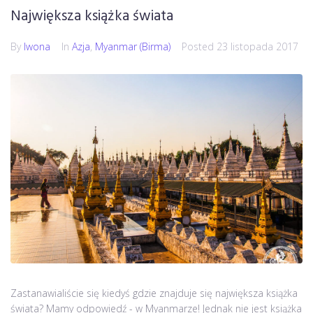
Największa książka świata
By
Iwona
In
Azja
,
Myanmar (Birma)
Posted
23 listopada 2017
Zastanawialiście się kiedyś gdzie znajduje się największa książka
świata? Mamy odpowiedź - w Myanmarze! Jednak nie jest książka