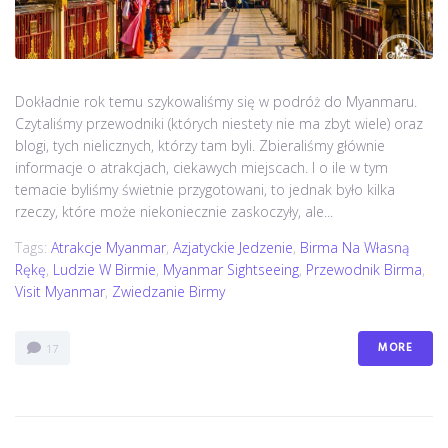
Dokładnie rok temu szykowaliśmy się w podróż do Myanmaru.
Czytaliśmy przewodniki (których niestety nie ma zbyt wiele) oraz
blogi, tych nielicznych, którzy tam byli. Zbieraliśmy głównie
informacje o atrakcjach, ciekawych miejscach. I o ile w tym
temacie byliśmy świetnie przygotowani, to jednak było kilka
rzeczy, które może niekoniecznie zaskoczyły, ale...
Tags:
Atrakcje Myanmar
,
Azjatyckie Jedzenie
,
Birma Na Własną
Rękę
,
Ludzie W Birmie
,
Myanmar Sightseeing
,
Przewodnik Birma
,
Visit Myanmar
,
Zwiedzanie Birmy
MORE
17