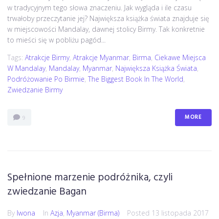
w tradycyjnym tego słowa znaczeniu. Jak wygląda i ile czasu
trwałoby przeczytanie jej? Największa książka świata znajduje się
w miejscowości Mandalay, dawnej stolicy Birmy. Tak konkretnie
to mieści się w pobliżu pagód...
Tags:
Atrakcje Birmy
,
Atrakcje Myanmar
,
Birma
,
Ciekawe Miejsca
W Mandalay
,
Mandalay
,
Myanmar
,
Największa Książka Świata
,
Podróżowanie Po Birmie
,
The Biggest Book In The World
,
Zwiedzanie Birmy
MORE
9
Spełnione marzenie podróżnika, czyli
zwiedzanie Bagan
By
Iwona
In
Azja
,
Myanmar (Birma)
Posted
13 listopada 2017