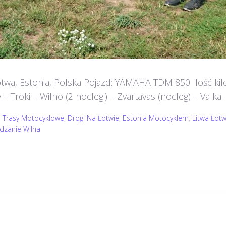
Łotwa, Estonia, Polska Pojazd: YAMAHA TDM 850 Ilość ki
– Troki – Wilno (2 noclegi) – Zvartavas (nocleg) – Valka 
 Trasy Motocyklowe
,
Drogi Na Łotwie
,
Estonia Motocyklem
,
Litwa Łot
dzanie Wilna