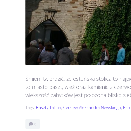
Śmiem twierdzić, że estońska stolica to najp
to miasto baszt, wież oraz kamienic z czerwo
większość zabytków jest położona blisko siebie
Tags:
Baszty Tallinn
,
Cerkiew Aleksandra Newskiego
,
Est
0