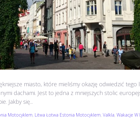
iękniejsze miasto, które mieliśmy okazję odwiedzić tego 
nymi dachami. Jest to jedna z mniejszych stolic europejs
. Jakby się...
onia Motocyklem
,
Litwa Łotwa Estonia Motocyklem
,
Valkla
,
Wakacje W 