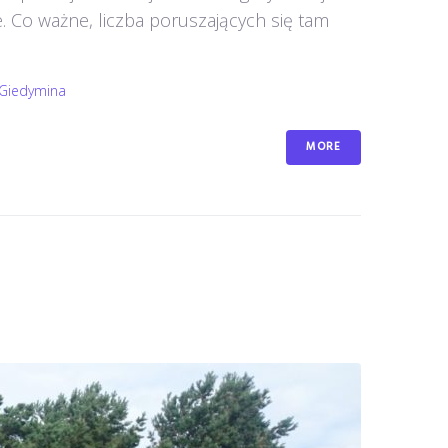
 Co ważne, liczba poruszających się tam
Giedymina
MORE