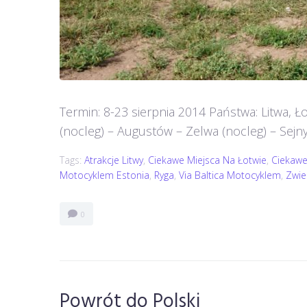
Termin: 8-23 sierpnia 2014 Państwa: Litwa, 
(nocleg) – Augustów – Zelwa (nocleg) – Sejny 
Tags:
Atrakcje Litwy
,
Ciekawe Miejsca Na Łotwie
,
Ciekawe
Motocyklem Estonia
,
Ryga
,
Via Baltica Motocyklem
,
Zwie
0
Powrót do Polski