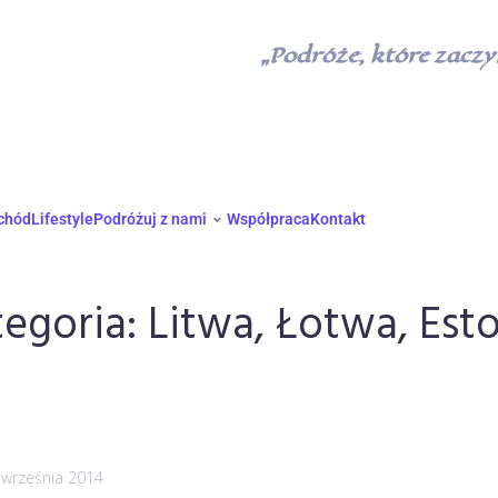
„Podróże, które zaczyn
chód
Lifestyle
Podróżuj z nami
Współpraca
Kontakt
tegoria:
Litwa, Łotwa, Est
 września 2014