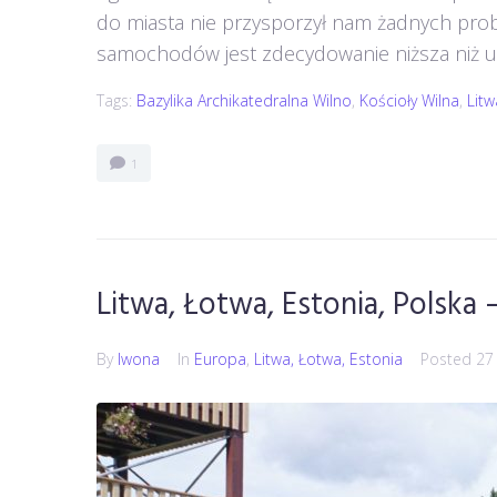
do miasta nie przysporzył nam żadnych prob
samochodów jest zdecydowanie niższa niż u n
Tags:
Bazylika Archikatedralna Wilno
,
Kościoły Wilna
,
Lit
1
Litwa, Łotwa, Estonia, Polska
By
Iwona
In
Europa
,
Litwa, Łotwa, Estonia
Posted
27