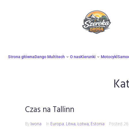
Strona główna
Dango Multitech
O nas
Kierunki
Motocykl
Samo
Ka
Czas na Tallinn
By
Iwona
In
Europa
,
Litwa, Łotwa, Estonia
Posted
26