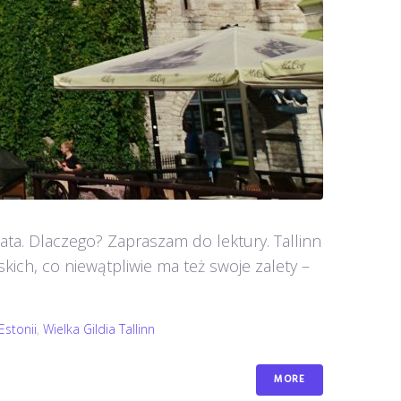
lata. Dlaczego? Zapraszam do lektury. Tallinn
kich, co niewątpliwie ma też swoje zalety –
Estonii
,
Wielka Gildia Tallinn
MORE