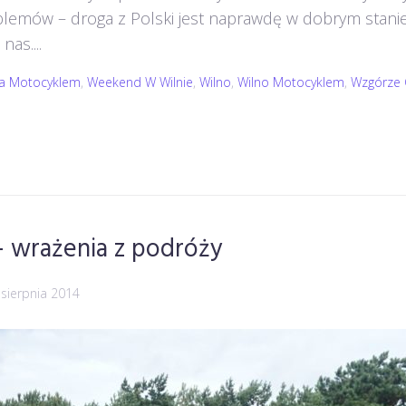
lemów – droga z Polski jest naprawdę w dobrym stanie.
as....
wa Motocyklem
,
Weekend W Wilnie
,
Wilno
,
Wilno Motocyklem
,
Wzgórze 
 – wrażenia z podróży
 sierpnia 2014