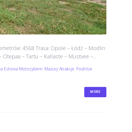
lometrów: 4568 Trasa: Opole – Łódź – Modlin
– Otepaa – Tartu – Kallaste – Mustvee –...
wa Estonia Motocyklem
,
Mazury Atrakcje
,
Podróże
MORE