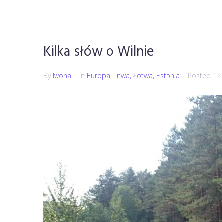
Kilka słów o Wilnie
By
Iwona
In
Europa
,
Litwa, Łotwa, Estonia
Posted
12