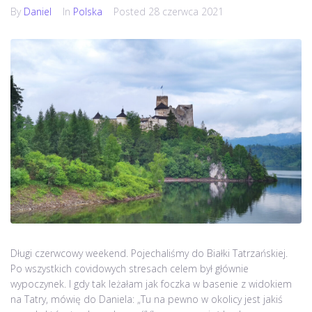
By
Daniel
In
Polska
Posted
28 czerwca 2021
Długi czerwcowy weekend. Pojechaliśmy do Białki Tatrzańskiej.
Po wszystkich covidowych stresach celem był głównie
wypoczynek. I gdy tak leżałam jak foczka w basenie z widokiem
na Tatry, mówię do Daniela: „Tu na pewno w okolicy jest jakiś