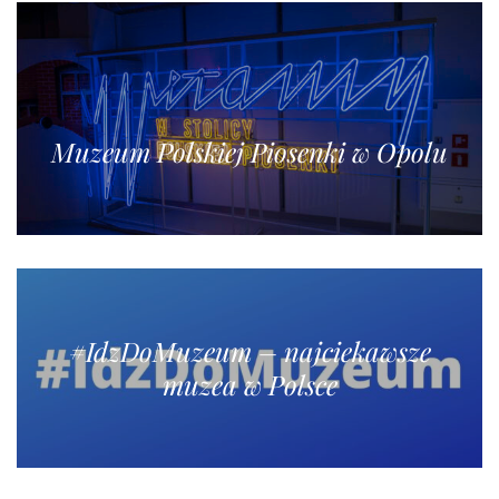
Muzeum Polskiej Piosenki w Opolu
#IdzDoMuzeum – najciekawsze
muzea w Polsce