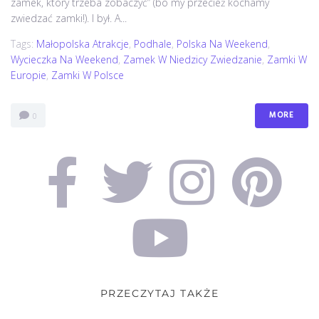
zamek, który trzeba zobaczyć” (bo my przecież kochamy
zwiedzać zamki!). I był. A...
Tags:
Małopolska Atrakcje
,
Podhale
,
Polska Na Weekend
,
Wycieczka Na Weekend
,
Zamek W Niedzicy Zwiedzanie
,
Zamki W
Europie
,
Zamki W Polsce
MORE
0
PRZECZYTAJ TAKŻE