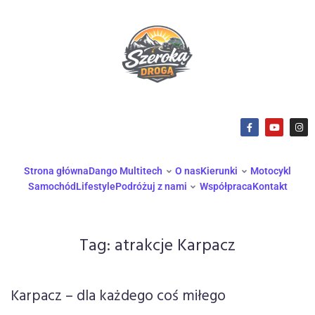
Strona główna
Dango Multitech
O nas
Kierunki
Motocykl
Samochód
Lifestyle
Podróżuj z nami
Współpraca
Kontakt
Tag:
atrakcje Karpacz
Karpacz – dla każdego coś miłego