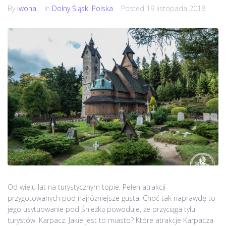
By
Iwona
In
Dolny Śląsk
,
Polska
Posted
19 listopada 2018
Od wielu lat na turystycznym topie. Pełen atrakcji
przygotowanych pod najróżniejsze gusta. Choć tak naprawdę to
jego usytuowanie pod Śnieżką powoduje, że przyciąga tylu
turystów. Karpacz. Jakie jest to miasto? Które atrakcje Karpacza