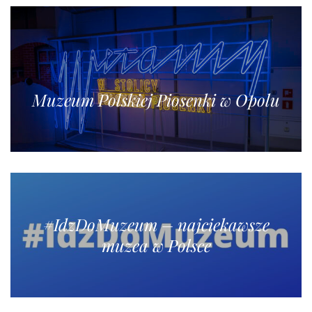
Muzeum Polskiej Piosenki w Opolu
#IdzDoMuzeum – najciekawsze
muzea w Polsce