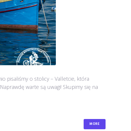
pisaliśmy o stolicy – Valletcie, która
 Naprawdę warte są uwagi! Skupimy się na
MORE