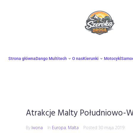
Strona główna
Dango Multitech
O nas
Kierunki
Motocykl
Samo
Atrakcje Malty Południowo-W
By
Iwona
In
Europa
,
Malta
Posted
30 maja 2019