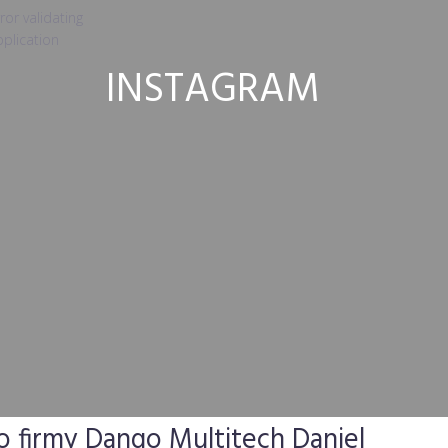
ror validating
plication
INSTAGRAM
o firmy Dango Multitech Daniel