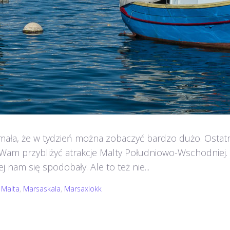
mała, że w tydzień można zobaczyć bardzo dużo. Ostatnio 
 Wam przybliżyć atrakcje Malty Południowo-Wschodniej.
 nam się spodobały. Ale to też nie...
 Malta
,
Marsaskala
,
Marsaxlokk