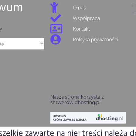
iwum
Er
O nas
ap
Współpraca
y
Kontakt
Polityka prywatności
Nasza strona korzysta z
serwerów dhosting.pl
elkie zawarte na niej treści należą d