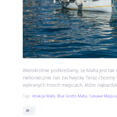
Wielokrotnie podkreślamy, że Malta jest tak 
niekoniecznie nas zachwyciła. Teraz chcemy
wybranych trzech miejscach, które najbardziej
Tags:
Atrakcje Malty
,
Blue Grotto Malta
,
Ciekawe Miejsca
0