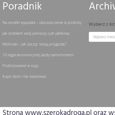
Poradnik
Arch
Na wszelki wypadek – ubezpieczenie w podróży
Wybierz z list
Jak zrobiłem swój pierwszy cydr jabłkowy
Motocykl – jak zacząć swoją przygodę?
10 reguł ekonomicznej jazdy samochodem
Podróżowanie w ciąży
Kupić dom i nie zwariować
Strona www.szerokadroga.pl oraz wsz