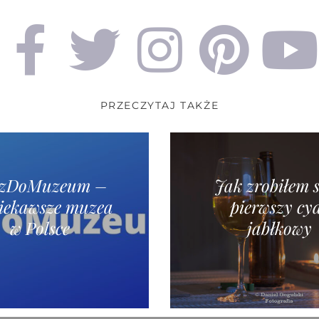
PRZECZYTAJ TAKŻE
dzDoMuzeum –
Jak zrobiłem 
iekawsze muzea
pierwszy cy
w Polsce
jabłkowy