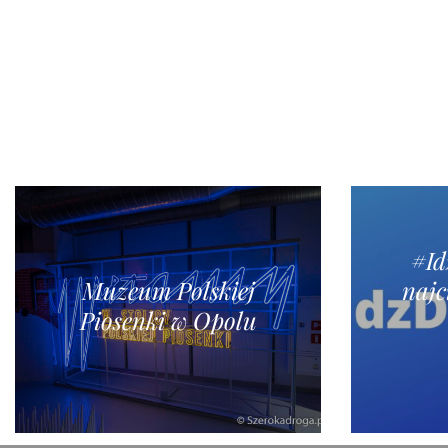
#I
Muzeum Polskiej
najc
Piosenki w Opolu