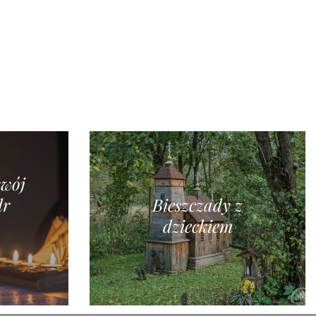
swój
dr
Bieszczady z
dzieckiem