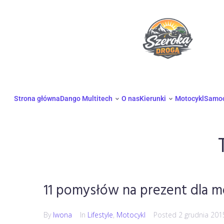
Strona główna
Dango Multitech
O nas
Kierunki
Motocykl
Samo
11 pomysłów na prezent dla m
By
Iwona
In
Lifestyle
,
Motocykl
Posted
2 grudnia 201