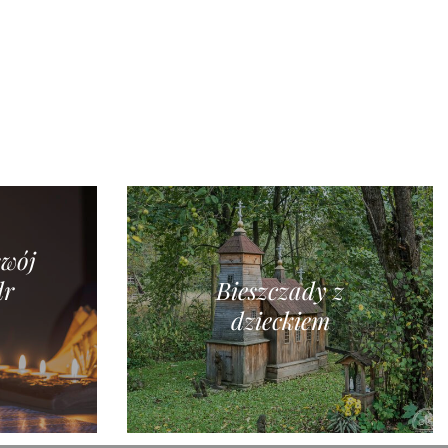
swój
dr
Bieszczady z
dzieckiem