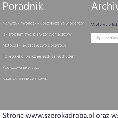
Poradnik
Arch
Na wszelki wypadek – ubezpieczenie w podróży
Wybierz z list
Jak zrobiłem swój pierwszy cydr jabłkowy
Motocykl – jak zacząć swoją przygodę?
10 reguł ekonomicznej jazdy samochodem
Podróżowanie w ciąży
Kupić dom i nie zwariować
Strona www.szerokadroga.pl oraz wsz