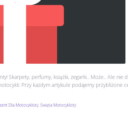
enty! Skarpety, perfumy, książki, zegarki... Może... Ale ni
otocykli. Przy każdym artykule podajemy przybliżone 
zent Dla Motocyklisty
,
Święta Motocyklisty