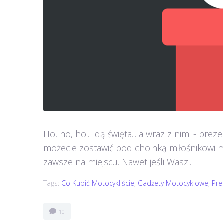
Ho, ho, ho... idą święta... a wraz z nimi - prez
możecie zostawić pod choinką miłośnikowi m
zawsze na miejscu. Nawet jeśli Wasz...
Tags:
Co Kupić Motocykliście
,
Gadżety Motocyklowe
,
Pre
10