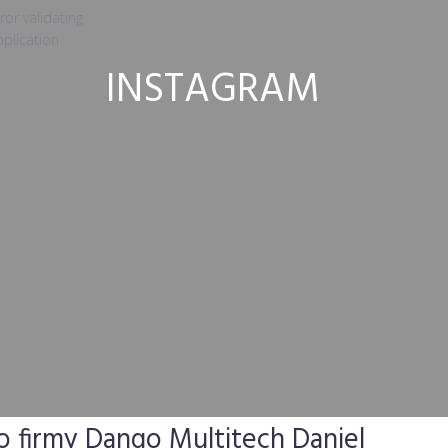
ror validating
plication
INSTAGRAM
o firmy Dango Multitech Daniel