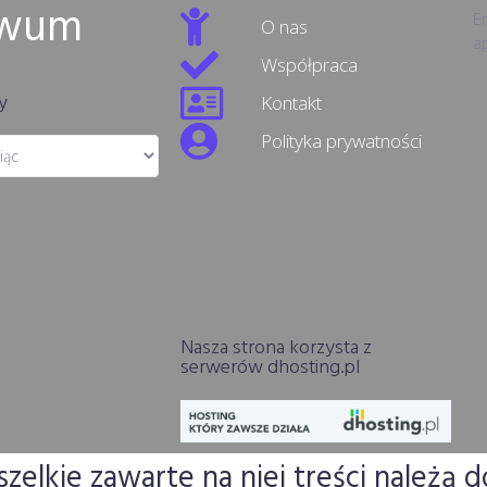
iwum
Er
O nas
ap
Współpraca
y
Kontakt
Polityka prywatności
Nasza strona korzysta z
serwerów dhosting.pl
elkie zawarte na niej treści należą d