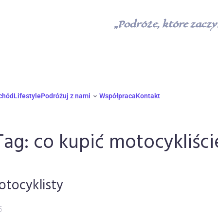
„Podróże, które zaczyn
chód
Lifestyle
Podróżuj z nami
Współpraca
Kontakt
Tag:
co kupić motocykliści
otocyklisty
5