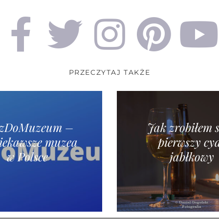
PRZECZYTAJ TAKŻE
dzDoMuzeum –
Jak zrobiłem 
iekawsze muzea
pierwszy cy
w Polsce
jabłkowy