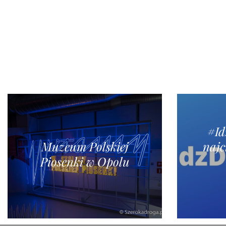
#I
Muzeum Polskiej
najc
Piosenki w Opolu