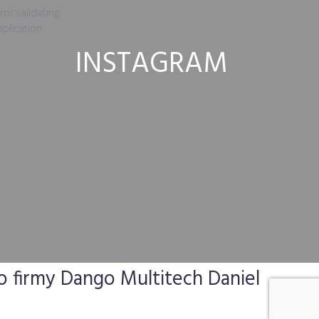
ror validating
plication
INSTAGRAM
o firmy Dango Multitech Daniel