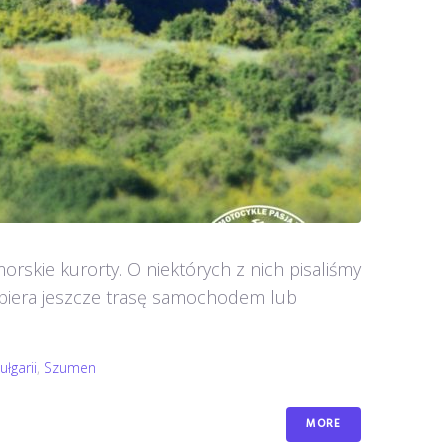
rskie kurorty. O niektórych z nich pisaliśmy
wybiera jeszcze trasę samochodem lub
łgarii
,
Szumen
MORE