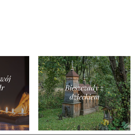
swój
dr
Bieszczady z
dzieckiem