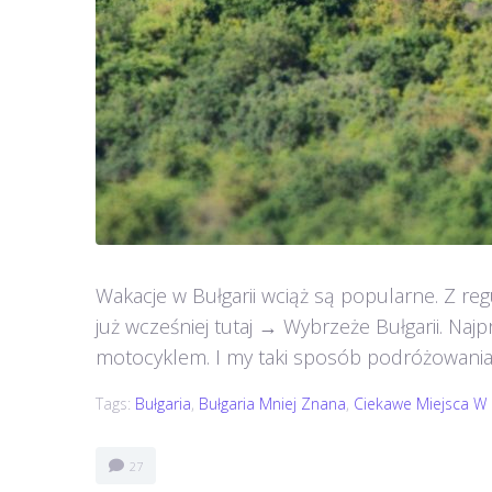
Wakacje w Bułgarii wciąż są popularne. Z re
już wcześniej tutaj → Wybrzeże Bułgarii. Na
motocyklem. I my taki sposób podróżowania j
Tags:
Bułgaria
,
Bułgaria Mniej Znana
,
Ciekawe Miejsca W B
27