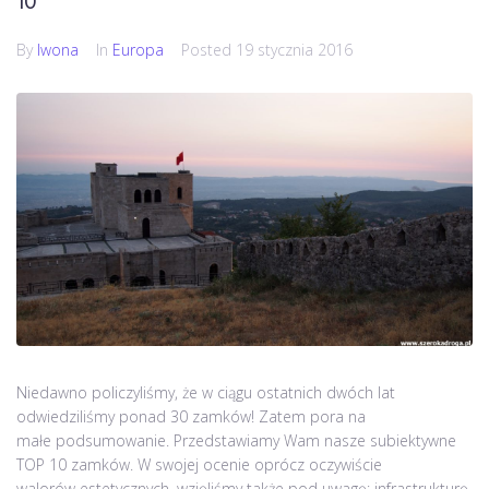
10
By
Iwona
In
Europa
Posted
19 stycznia 2016
Niedawno policzyliśmy, że w ciągu ostatnich dwóch lat
odwiedziliśmy ponad 30 zamków! Zatem pora na
małe podsumowanie. Przedstawiamy Wam nasze subiektywne
TOP 10 zamków. W swojej ocenie oprócz oczywiście
walorów estetycznych, wzięliśmy także pod uwagę: infrastrukturę