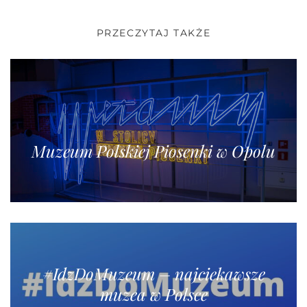
PRZECZYTAJ TAKŻE
Muzeum Polskiej Piosenki w Opolu
#IdzDoMuzeum – najciekawsze
muzea w Polsce