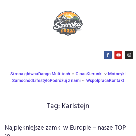
Strona główna
Dango Multitech
O nas
Kierunki
Motocykl
Samochód
Lifestyle
Podróżuj z nami
Współpraca
Kontakt
Tag:
Karlstejn
Najpiękniejsze zamki w Europie – nasze TOP