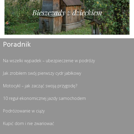
Bieszczady z dzieckiem
Poradnik
Na wszelki wypadek – ubezpieczenie w podróży
Jak zrobiłem swój pierwszy cydr jabłkowy
Motocykl – jak zacząć swoją przygodę?
10 reguł ekonomicznej jazdy samochodem
Podróżowanie w ciąży
Kupić dom i nie zwariować