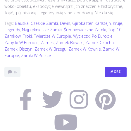
wokół obiektu, ekspozycje wewnątrz (ich znaczenie historyczne,
ilość,itp.), historię i legendy związane z budowlą. Nie da się...
Tags:
Bauska
,
Czeskie Zamki
,
Devin
,
Gjirokaster
,
Karlstejn
,
Kruje
,
Legendy
,
Najpiękniejsze Zamki
,
Średniowieczne Zamki
,
Top 10
Zamków
,
Troki
,
Twierdze W Europie
,
Wycieczki Po Europie
,
Zabytki W Europie
,
Zamek
,
Zamek Bowski
,
Zamek Czocha
,
Zamek Olsztyn
,
Zamek W Brzegu
,
Zamek W Kownie
,
Zamki W
Europie
,
Zamki W Polsce
MORE
16