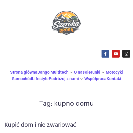
Strona główna
Dango Multitech
O nas
Kierunki
Motocykl
Samochód
Lifestyle
Podróżuj z nami
Współpraca
Kontakt
Tag:
kupno domu
Kupić dom i nie zwariować