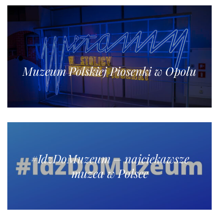
Muzeum Polskiej Piosenki w Opolu
#IdzDoMuzeum – najciekawsze
muzea w Polsce