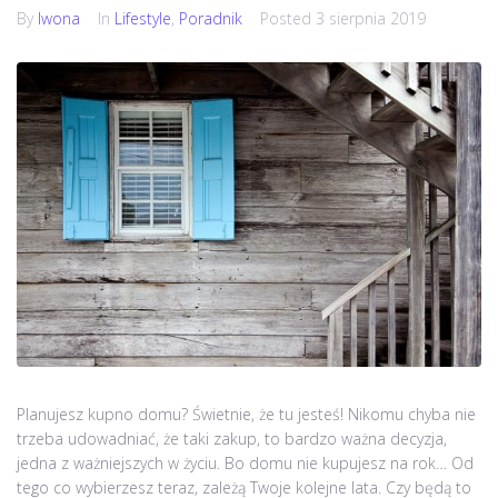
By
Iwona
In
Lifestyle
,
Poradnik
Posted
3 sierpnia 2019
Planujesz kupno domu? Świetnie, że tu jesteś! Nikomu chyba nie
trzeba udowadniać, że taki zakup, to bardzo ważna decyzja,
jedna z ważniejszych w życiu. Bo domu nie kupujesz na rok… Od
tego co wybierzesz teraz, zależą Twoje kolejne lata. Czy będą to