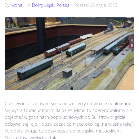
By
Iwona
In
Dolny Śląsk
,
Polska
Posted
29 maja 2015
Cóż... życie pisze różne scenariusze i w tym roku nie udało nam
się wystartować w Kocim Rajdzie*. Mimo to zdecydowaliśmy się
pojechać w godzinach popołudniowych do Sulistrowic, gdzie
odbywał się rajd, i pozwiedzać co nieco okolicę „na własną rękę”.
To dobra okazja by pozwiedzać dolnośląskie motocyklem.
Nasza trasa wyglądała tak:...