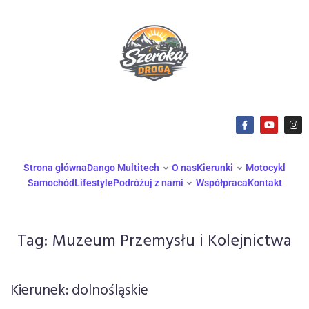
Strona główna
Dango Multitech
O nas
Kierunki
Motocykl
Samochód
Lifestyle
Podróżuj z nami
Współpraca
Kontakt
Tag:
Muzeum Przemysłu i Kolejnictwa
Kierunek: dolnośląskie