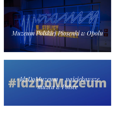
Muzeum Polskiej Piosenki w Opolu
#IdzDoMuzeum – najciekawsze
muzea w Polsce