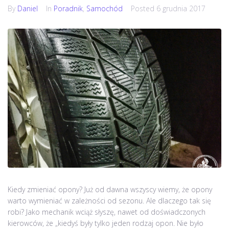
By
Daniel
In
Poradnik
,
Samochód
Posted
6 grudnia 2017
Kiedy zmieniać opony? Już od dawna wszyscy wiemy, że opony
warto wymieniać w zależności od sezonu. Ale dlaczego tak się
robi? Jako mechanik wciąż słyszę, nawet od doświadczonych
kierowców, że „kiedyś były tylko jeden rodzaj opon. Nie było