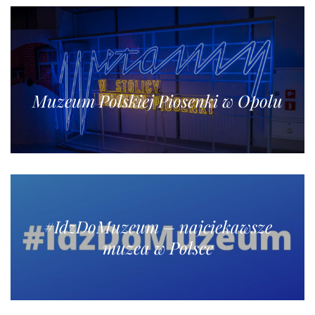
Muzeum Polskiej Piosenki w Opolu
#IdzDoMuzeum – najciekawsze
muzea w Polsce