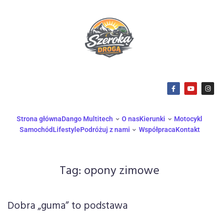
Strona główna
Dango Multitech
O nas
Kierunki
Motocykl
Samochód
Lifestyle
Podróżuj z nami
Współpraca
Kontakt
Tag:
opony zimowe
Dobra „guma” to podstawa