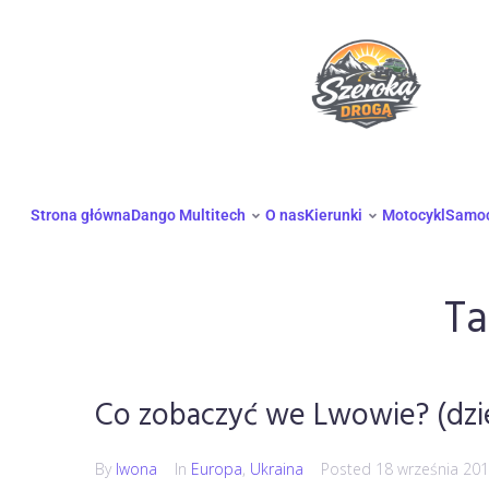
Strona główna
Dango Multitech
O nas
Kierunki
Motocykl
Samo
Ta
Co zobaczyć we Lwowie? (dzie
By
Iwona
In
Europa
,
Ukraina
Posted
18 września 20