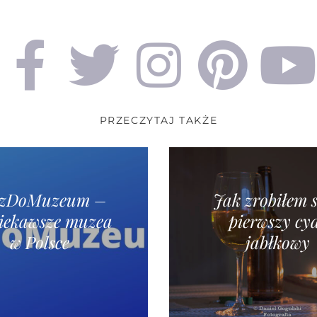
PRZECZYTAJ TAKŻE
dzDoMuzeum –
Jak zrobiłem 
iekawsze muzea
pierwszy cy
w Polsce
jabłkowy