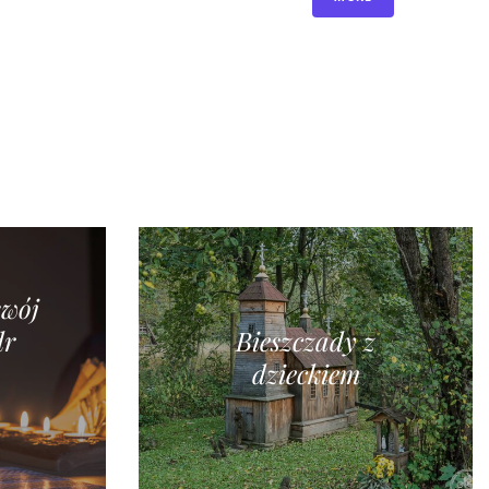
swój
dr
Bieszczady z
dzieckiem