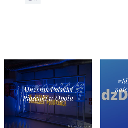
#I
Muzeum Polskiej
najc
Piosenki w Opolu