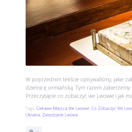
W poprzednim tekście opisywaliśmy, jakie z
dzielnicę ormiańską. Tym razem zabierzemy 
Przeczytajcie co zobaczyć we Lwowie i jak mo
Tags:
Ciekawe Miejsca We Lwowie
,
Co Zobaczyć We Lwo
Ukraina
,
Zwiedzanie Lwowa
17