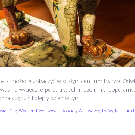
abytki możecie zobaczyć w ścisłym centrum Lwowa. Odwi
Was na wycieczkę po atrakcjach może mniej popularnych
żna spędzić kolejny dzień w tym...
wie
,
Długi Weekend We Lwowie
,
Kościoły We Lwowie
,
Lwów
,
Muzeum P