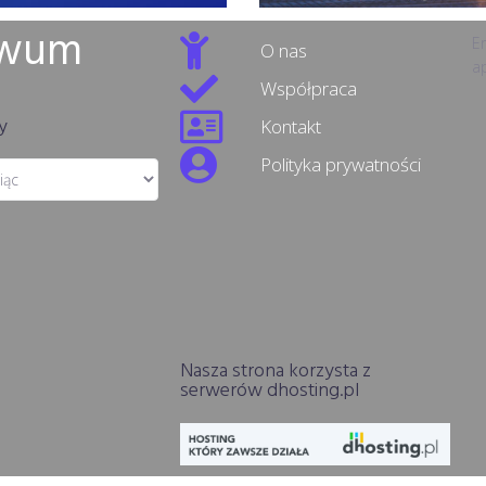
iwum
Er
O nas
ap
Współpraca
y
Kontakt
Polityka prywatności
Nasza strona korzysta z
serwerów dhosting.pl