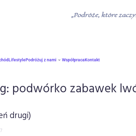
„Podróże, które zaczyn
chód
Lifestyle
Podróżuj z nami
Współpraca
Kontakt
g:
podwórko zabawek lw
ń drugi)
17