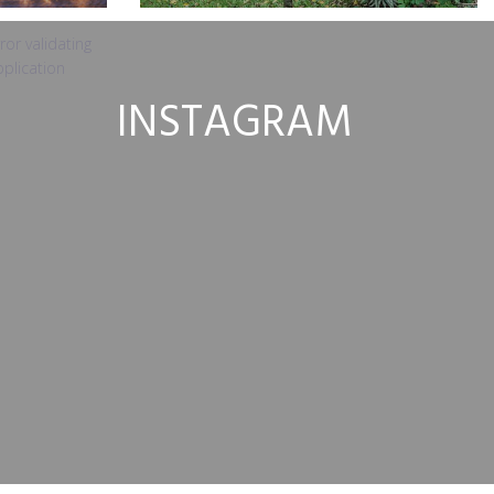
ror validating
plication
INSTAGRAM