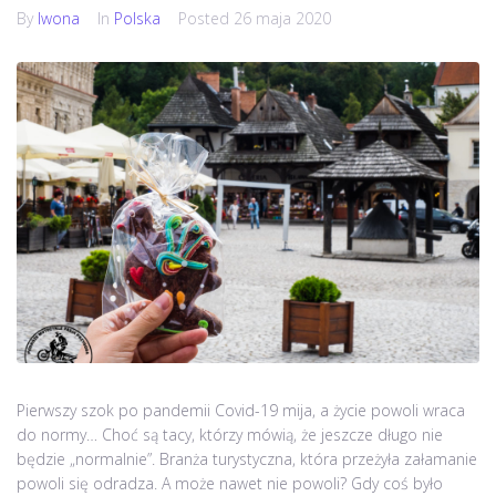
By
Iwona
In
Polska
Posted
26 maja 2020
Pierwszy szok po pandemii Covid-19 mija, a życie powoli wraca
do normy… Choć są tacy, którzy mówią, że jeszcze długo nie
będzie „normalnie”. Branża turystyczna, która przeżyła załamanie
powoli się odradza. A może nawet nie powoli? Gdy coś było