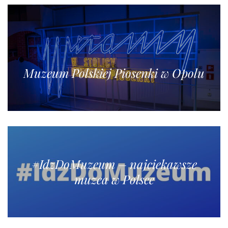
Muzeum Polskiej Piosenki w Opolu
#IdzDoMuzeum – najciekawsze
muzea w Polsce