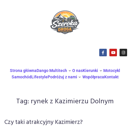
Strona główna
Dango Multitech
O nas
Kierunki
Motocykl
Samochód
Lifestyle
Podróżuj z nami
Współpraca
Kontakt
Tag:
rynek z Kazimierzu Dolnym
Czy taki atrakcyjny Kazimierz?