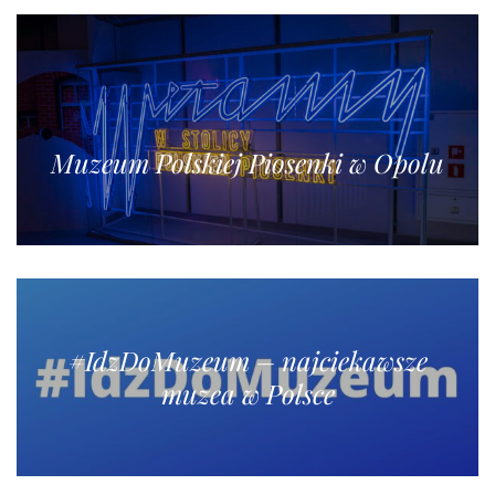
Muzeum Polskiej Piosenki w Opolu
#IdzDoMuzeum – najciekawsze
muzea w Polsce