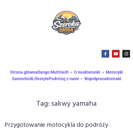
Strona główna
Dango Multitech
O nas
Kierunki
Motocykl
Samochód
Lifestyle
Podróżuj z nami
Współpraca
Kontakt
Tag:
sakwy yamaha
Przygotowanie motocykla do podróży