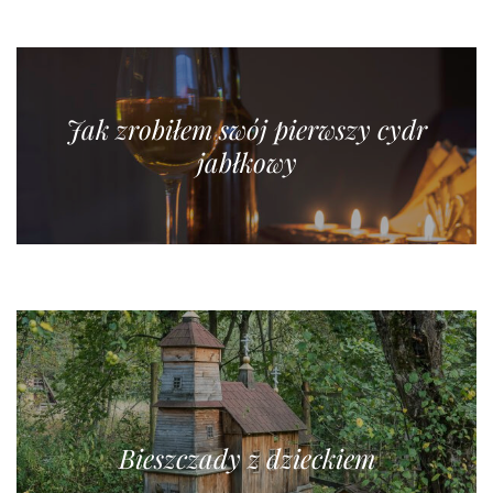
Jak zrobiłem swój pierwszy cydr
jabłkowy
Bieszczady z dzieckiem