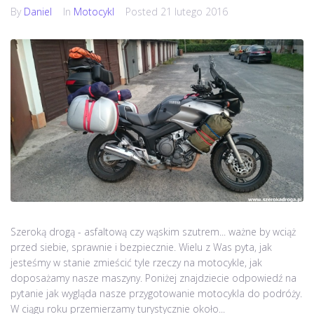
By
Daniel
In
Motocykl
Posted
21 lutego 2016
Szeroką drogą - asfaltową czy wąskim szutrem... ważne by wciąż
przed siebie, sprawnie i bezpiecznie. Wielu z Was pyta, jak
jesteśmy w stanie zmieścić tyle rzeczy na motocykle, jak
doposażamy nasze maszyny. Poniżej znajdziecie odpowiedź na
pytanie jak wygląda nasze przygotowanie motocykla do podróży.
W ciągu roku przemierzamy turystycznie około...