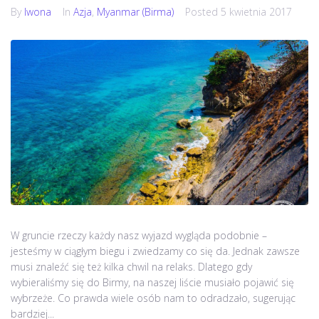
By
Iwona
In
Azja
,
Myanmar (Birma)
Posted
5 kwietnia 2017
W gruncie rzeczy każdy nasz wyjazd wygląda podobnie –
jesteśmy w ciągłym biegu i zwiedzamy co się da. Jednak zawsze
musi znaleźć się też kilka chwil na relaks. Dlatego gdy
wybieraliśmy się do Birmy, na naszej liście musiało pojawić się
wybrzeże. Co prawda wiele osób nam to odradzało, sugerując
bardziej...