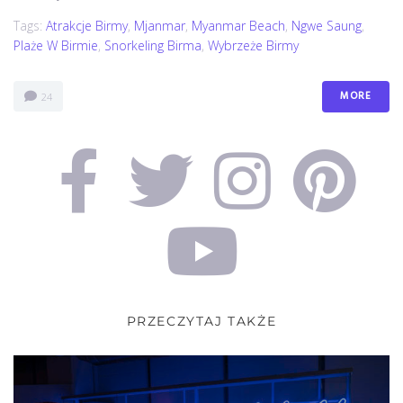
Tags:
Atrakcje Birmy
,
Mjanmar
,
Myanmar Beach
,
Ngwe Saung
,
Plaże W Birmie
,
Snorkeling Birma
,
Wybrzeże Birmy
MORE
24
PRZECZYTAJ TAKŻE