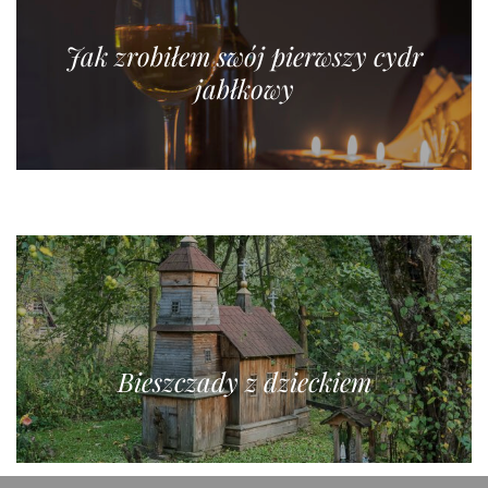
Jak zrobiłem swój pierwszy cydr
jabłkowy
Bieszczady z dzieckiem