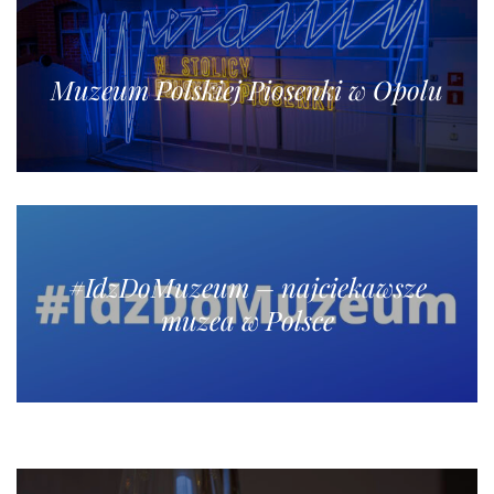
Muzeum Polskiej Piosenki w Opolu
#IdzDoMuzeum – najciekawsze
muzea w Polsce