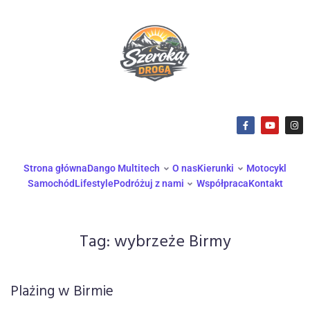
Strona główna
Dango Multitech
O nas
Kierunki
Motocykl
Samochód
Lifestyle
Podróżuj z nami
Współpraca
Kontakt
Tag:
wybrzeże Birmy
Plażing w Birmie