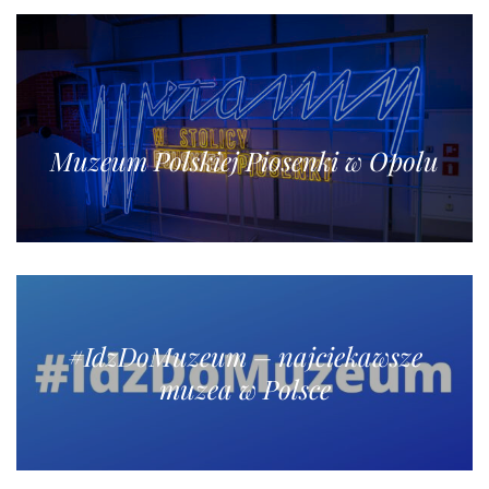
Muzeum Polskiej Piosenki w Opolu
#IdzDoMuzeum – najciekawsze
muzea w Polsce