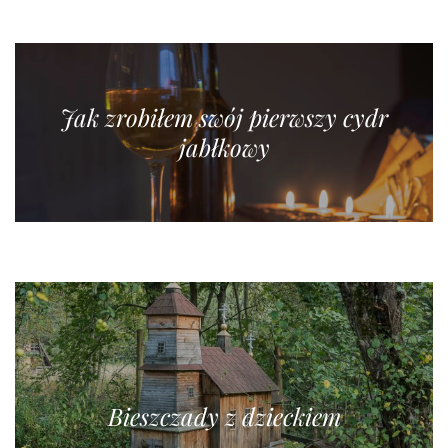
Jak zrobiłem swój pierwszy cydr
jabłkowy
Bieszczady z dzieckiem