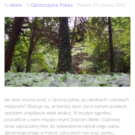
By
Iwona
In
Opolszczyzna
,
Polska
Posted
29 czerwca 2016
Jak dużo można pisać o Opolszczyźnie, jej zabytkach i ciekawych
miejscach? Okazuje się, że bardzo dużo. Już w samym powiecie
opolskim znajdziecie wiele atrakcji. W zeszłym tygodniu
poznaliście z nami między innymi Dobrzeń Wielki i Dąbrowę,
teraz zapraszamy Was do odwiedzenia najstarszego parku
dendrologicznego w Polsce, sztucznych ruin oraz zamku...