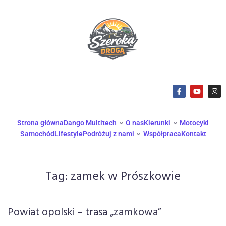
Strona główna
Dango Multitech
O nas
Kierunki
Motocykl
Samochód
Lifestyle
Podróżuj z nami
Współpraca
Kontakt
Tag:
zamek w Prószkowie
Powiat opolski – trasa „zamkowa”