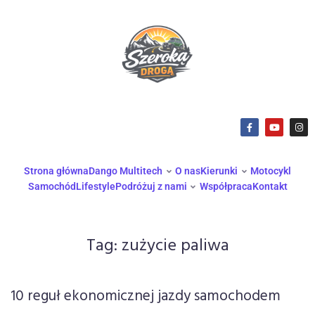
Strona główna
Dango Multitech
O nas
Kierunki
Motocykl
Samochód
Lifestyle
Podróżuj z nami
Współpraca
Kontakt
Tag:
zużycie paliwa
10 reguł ekonomicznej jazdy samochodem