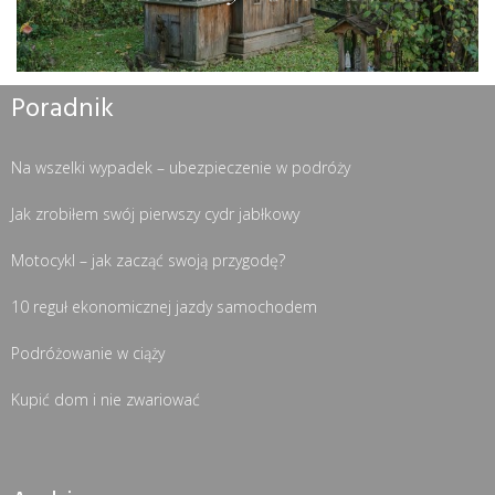
Poradnik
Na wszelki wypadek – ubezpieczenie w podróży
Jak zrobiłem swój pierwszy cydr jabłkowy
Motocykl – jak zacząć swoją przygodę?
10 reguł ekonomicznej jazdy samochodem
Podróżowanie w ciąży
Kupić dom i nie zwariować