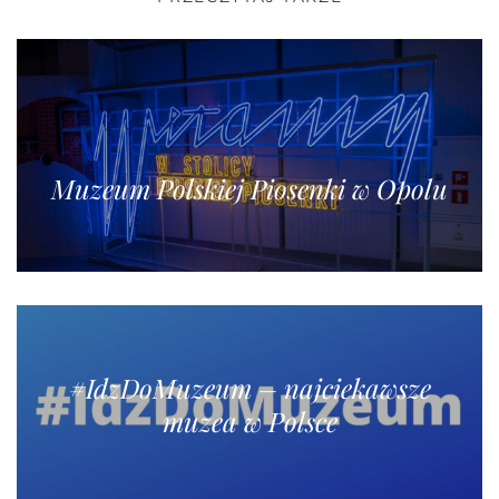
Muzeum Polskiej Piosenki w Opolu
#IdzDoMuzeum – najciekawsze
muzea w Polsce