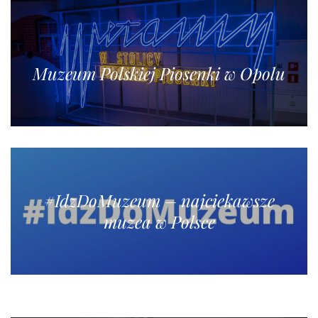
Muzeum Polskiej Piosenki w Opolu
#IdzDoMuzeum – najciekawsze
muzea w Polsce