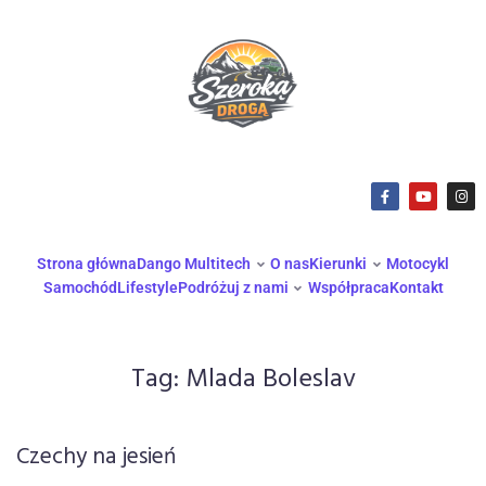
Strona główna
Dango Multitech
O nas
Kierunki
Motocykl
Samochód
Lifestyle
Podróżuj z nami
Współpraca
Kontakt
Tag:
Mlada Boleslav
Czechy na jesień