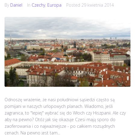
By
Daniel
In
Czechy
,
Europa
Posted
29 kwietnia 2014
Odnoszę wrażenie, że nasi południowi sąsiedzi często są
pomijani w naszych urlopowych planach. Wiadomo, jeśli
zagranica, to "lepiej" wybrać się do Włoch czy Hiszpanii. Ale czy
aby na pewno? Otóż jak się okazuje Czesi mają sporo do
zaoferowania i co najważniejsze - po całkiem rozsądnych
cenach. Na pewno jest tam...