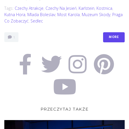
Tags:
Czechy Atrakcje
,
Czechy Na Jesień
,
Karlstein
,
Kostnica
,
Kutna Hora
,
Mlada Boleslav
,
Most Karola
,
Muzeum Skody
,
Praga
Co Zobaczyć
,
Sedlec
MORE
1
PRZECZYTAJ TAKŻE