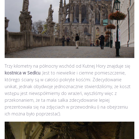
Trzy kilometry na północny wschód od Kutnej Hory znajduje się
kostnica w Sedlcu
. Jest to niewielkie i ciemne pomieszczenie,
którego ściany są w całości pokryte kośćmi. Zdecydowanie
unikat, jednak obydwoje jednoznacznie stwierdziliśmy, że koszt
wstępu jest niewspółmierny do wrażeń, wyszliśmy więc z
przekonaniem, że ta mała salka zdecydowanie lepiej
prezentowała się na zdjęciach w przewodniku (i na obejrzeniu
ich można było poprzestać).