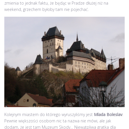
zmienia to jednak faktu, że będąc w Pradze dłużej niż na
weekend, grzechem byłoby tam nie pojechać.
Kolejnym miastem do którego wyruszyliśmy jest
Mlada Boleslav
.
Pewnie większości osobom nic ta nazwa nie mówi, ale jak
dodam, że jest tam Muzeum Skody… Niewątpliwa gratka dla