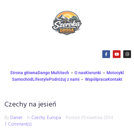
Strona główna
Dango Multitech
O nas
Kierunki
Motocykl
Samochód
Lifestyle
Podróżuj z nami
Współpraca
Kontakt
Czechy na jesień
By
Daniel
In
Czechy
,
Europa
Posted
29 kwietnia 2014
1 Comment(s)