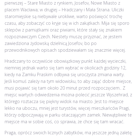
pierwszej – Stare Miasto z rynkiem, Josefov, Nowe Miasto z
placem Wacława; w drugiej – Hradczany i Mała Strana. Uliczki
staromiejskie są niebywale urokliwe, warto poświęcić trochę
czasu, aby zobaczyć co kryje się w ich zakątkach. Mija się sporo
sklepów z pamiątkami oraz piwiarni, które stały się znakiem
rozpoznawczym Czech. Niestety muszę przyznać, że jestem
zawiedziona żydowską dzielnicą Josefov, bo po
przewodnikowych opisach spodziewałam się znacznie więcej.
Hradczany to oczywiście obowiązkowy punkt każdej wycieczki,
niemniej jednak warto się tam wybrać w okolicach godziny 12,
kiedy na Zamku Praskim odbywa się uroczysta zmiana warty.
Jeśli komuś zależy na tym widowisku, to aby zająć dobre miejsce,
musi pojawić się tam około 20 minut przed rozpoczęciem.. Z
miejsc wartych odwiedzenia można polecić jeszcze Wyszehrad, z
którego roztacza się piękny widok na miasto. Jest to miejsce
lekko na uboczu, mniej jest turystów, więcej mieszkańców Pragi,
którzy odpoczywają w parku otaczającym zamek. Niewątpliwie te
miejsce ma w sobie coś, co sprawia, że chce się tam wracać.
Praga, oprócz swoich licznych zabytków, ma jeszcze jedną zaletę