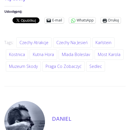
Udostępnij:
E-mail
WhatsApp
Drukuj
Tags:
Czechy Atrakcje
Czechy Na Jesień
Karlstein
Kostnica
Kutna Hora
Mlada Boleslav
Most Karola
Muzeum Skody
Praga Co Zobaczyć
Sedlec
DANIEL