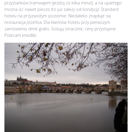
przystanków tramwajem (jeżdżą co kilka minut), a na upartego
można iść nawet pieszo (to już zależy od kondycji). Standard
hotelu na przyzwoitym poziomie. Niedaleko znajduje się
restauracja Józefina. Dla klientów hotelu przy pierwszym
zamówieniu drink gratis. Gotują smacznie, ceny przystępne.
Polecam knedliki.