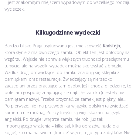
– jest znakomitym miejscem wypadowym do wszelkiego rodzaju
wycieczek.
Kilkugodzinne wycieczki
Bardzo blisko Pragi usytuowana jest miejscowość
Karlstejn
,
która słynie z malowniczego zamku. Obiekt ten jest położony na
wzgórzu. Wejście nie sprawia większych trudności przeciętnemu
turyście, ale na wszelki wypadek można skorzystać z bryczki.
Wzdłuż drogi prowadzącej do zamku znajdują się sklepiki z
pamiątkami oraz restauracje. Zwiedzający są nierzadko
zaczepiani przez pracujące tam osoby. Jeśli chodzi o jedzenie, to
polecam gospodę znajdującą się najbliżej zamku (niestety nie
pamiętam nazwy). Trzeba przyznać, że zamek jest piękny, ale…
Po pierwsze: nie ma przewodnika w języku polskim (a zwiedzać
samemu nie można), Polscy turyści są więc skazani na język
angielski. Po drugie: wnętrze zamku nie robi już tak
imponującego wrażenia – kilka sal, kilka obrazów, nuda dla
kogoś, kto ma na swoim „koncie” więcej tego typu zabytków. Nie