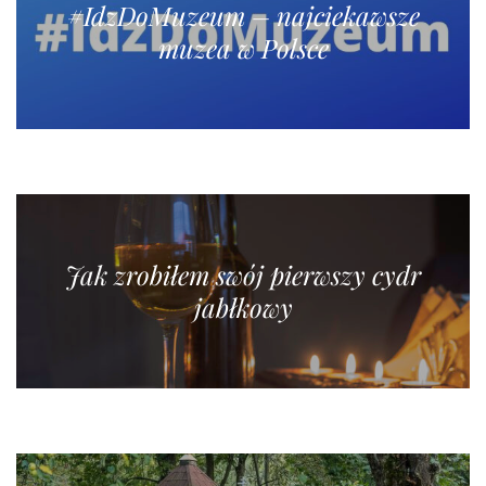
#IdzDoMuzeum – najciekawsze
muzea w Polsce
Jak zrobiłem swój pierwszy cydr
jabłkowy