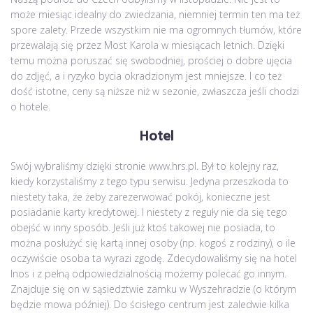
może miesiąc idealny do zwiedzania, niemniej termin ten ma też
spore zalety. Przede wszystkim nie ma ogromnych tłumów, które
przewalają się przez Most Karola w miesiącach letnich. Dzięki
temu można poruszać się swobodniej, prościej o dobre ujęcia
do zdjęć, a i ryzyko bycia okradzionym jest mniejsze. I co też
dość istotne, ceny są niższe niż w sezonie, zwłaszcza jeśli chodzi
o hotele.
Hotel
Swój wybraliśmy dzięki stronie www.hrs.pl. Był to kolejny raz,
kiedy korzystaliśmy z tego typu serwisu. Jedyna przeszkoda to
niestety taka, że żeby zarezerwować pokój, konieczne jest
posiadanie karty kredytowej. I niestety z reguły nie da się tego
obejść w inny sposób. Jeśli już ktoś takowej nie posiada, to
można posłużyć się kartą innej osoby (np. kogoś z rodziny), o ile
oczywiście osoba ta wyrazi zgodę. Zdecydowaliśmy się na hotel
Inos i z pełną odpowiedzialnością możemy polecać go innym.
Znajduje się on w sąsiedztwie zamku w Wyszehradzie (o którym
będzie mowa później). Do ścisłego centrum jest zaledwie kilka