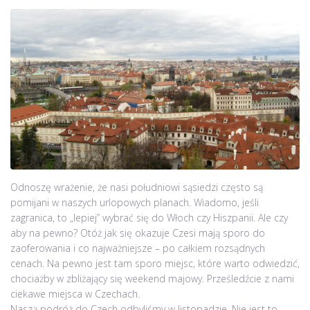
Odnoszę wrażenie, że nasi południowi sąsiedzi często są
pomijani w naszych urlopowych planach. Wiadomo, jeśli
zagranica, to „lepiej” wybrać się do Włoch czy Hiszpanii. Ale czy
aby na pewno? Otóż jak się okazuje Czesi mają sporo do
zaoferowania i co najważniejsze – po całkiem rozsądnych
cenach. Na pewno jest tam sporo miejsc, które warto odwiedzić,
chociażby w zbliżający się weekend majowy. Prześledźcie z nami
ciekawe miejsca w Czechach.
Naszą podróż do Czech odbyliśmy w listopadzie. Nie jest to