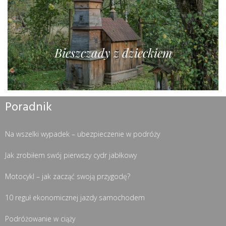
Bieszczady z dzieckiem
Poradnik
Na wszelki wypadek – ubezpieczenie w podróży
Jak zrobiłem swój pierwszy cydr jabłkowy
Motocykl – jak zacząć swoją przygodę?
10 reguł ekonomicznej jazdy samochodem
Podróżowanie w ciąży