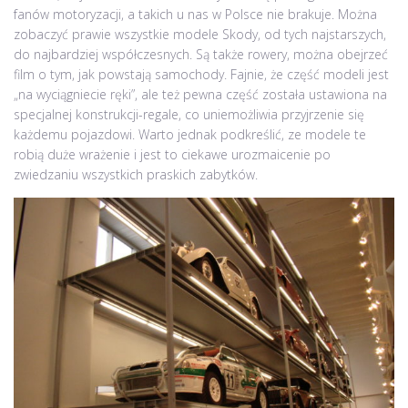
fanów motoryzacji, a takich u nas w Polsce nie brakuje. Można
zobaczyć prawie wszystkie modele Skody, od tych najstarszych,
do najbardziej współczesnych. Są także rowery, można obejrzeć
film o tym, jak powstają samochody. Fajnie, że część modeli jest
„na wyciągniecie ręki”, ale też pewna część została ustawiona na
specjalnej konstrukcji-regale, co uniemożliwia przyjrzenie się
każdemu pojazdowi. Warto jednak podkreślić, ze modele te
robią duże wrażenie i jest to ciekawe urozmaicenie po
zwiedzaniu wszystkich praskich zabytków.