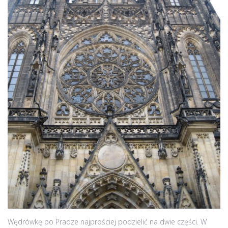
Wędrówkę po Pradze najprościej podzielić na dwie części. W