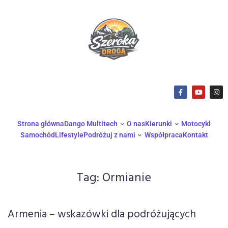
Strona główna
Dango Multitech
O nas
Kierunki
Motocykl
Samochód
Lifestyle
Podróżuj z nami
Współpraca
Kontakt
Tag:
Ormianie
Armenia – wskazówki dla podróżujących