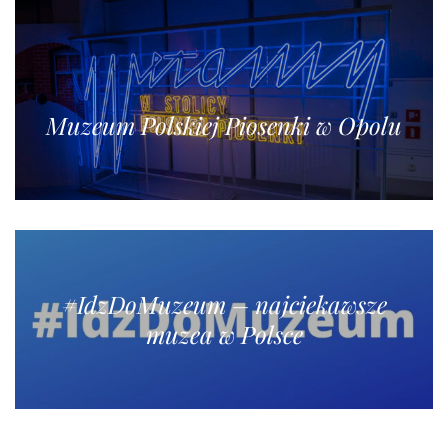
Muzeum Polskiej Piosenki w Opolu
#IdzDoMuzeum – najciekawsze
muzea w Polsce