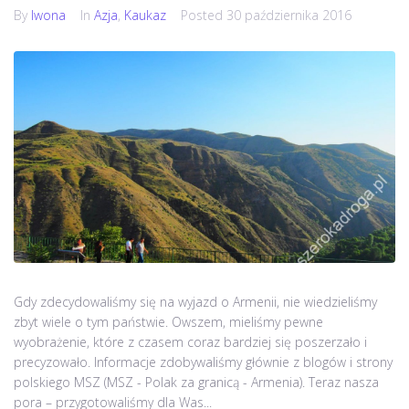
By
Iwona
In
Azja
,
Kaukaz
Posted
30 października 2016
Gdy zdecydowaliśmy się na wyjazd o Armenii, nie wiedzieliśmy
zbyt wiele o tym państwie. Owszem, mieliśmy pewne
wyobrażenie, które z czasem coraz bardziej się poszerzało i
precyzowało. Informacje zdobywaliśmy głównie z blogów i strony
polskiego MSZ (MSZ - Polak za granicą - Armenia). Teraz nasza
pora – przygotowaliśmy dla Was...