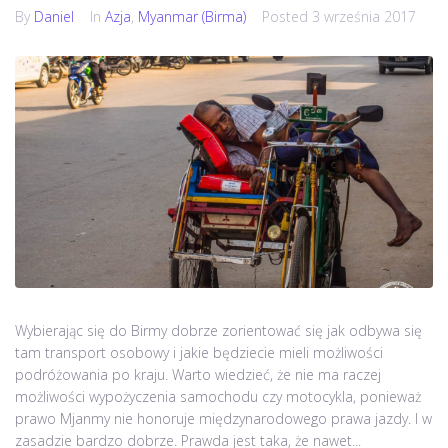
By
Daniel
In
Azja
,
Myanmar (Birma)
Posted
3 września 2017
Wybierając się do Birmy dobrze zorientować się jak odbywa się
tam transport osobowy i jakie będziecie mieli możliwości
podróżowania po kraju. Warto wiedzieć, że nie ma raczej
możliwości wypożyczenia samochodu czy motocykla, ponieważ
prawo Mjanmy nie honoruje międzynarodowego prawa jazdy. I w
zasadzie bardzo dobrze. Prawda jest taka, że nawet...