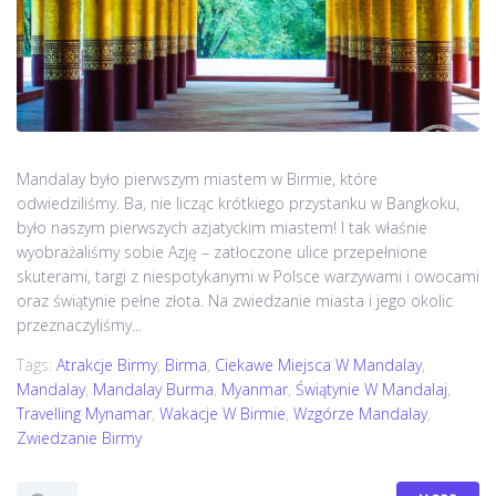
Mandalay było pierwszym miastem w Birmie, które
odwiedziliśmy. Ba, nie licząc krótkiego przystanku w Bangkoku,
było naszym pierwszych azjatyckim miastem! I tak właśnie
wyobrażaliśmy sobie Azję – zatłoczone ulice przepełnione
skuterami, targi z niespotykanymi w Polsce warzywami i owocami
oraz świątynie pełne złota. Na zwiedzanie miasta i jego okolic
przeznaczyliśmy...
Tags:
Atrakcje Birmy
,
Birma
,
Ciekawe Miejsca W Mandalay
,
Mandalay
,
Mandalay Burma
,
Myanmar
,
Świątynie W Mandalaj
,
Travelling Mynamar
,
Wakacje W Birmie
,
Wzgórze Mandalay
,
Zwiedzanie Birmy