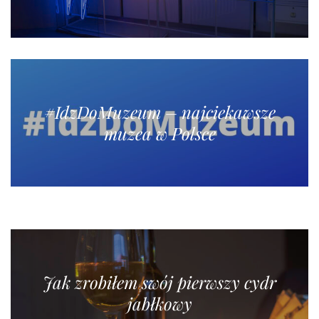
#IdzDoMuzeum – najciekawsze
muzea w Polsce
Jak zrobiłem swój pierwszy cydr
jabłkowy