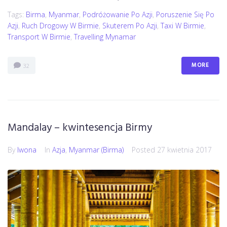
Tags:
Birma
,
Myanmar
,
Podróżowanie Po Azji
,
Poruszenie Się Po
Azji
,
Ruch Drogowy W Birmie
,
Skuterem Po Azji
,
Taxi W Birmie
,
Transport W Birmie
,
Travelling Mynamar
MORE
32
Mandalay – kwintesencja Birmy
By
Iwona
In
Azja
,
Myanmar (Birma)
Posted
27 kwietnia 2017