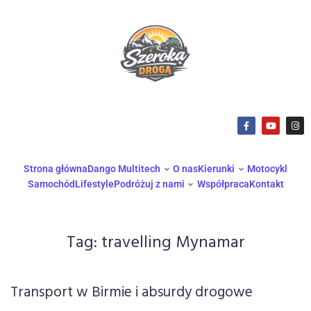
Strona główna
Dango Multitech
O nas
Kierunki
Motocykl
Samochód
Lifestyle
Podróżuj z nami
Współpraca
Kontakt
Tag:
travelling Mynamar
Transport w Birmie i absurdy drogowe