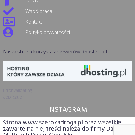
O nas
Współpraca
Kontakt
Polityka prywatności
Nasza strona korzysta z serwerów dhosting.pl
Error validating
application
INSTAGRAM
Strona www.szerokadroga.pl oraz wszelkie
zawarte na niej treści należą do firmy Dango