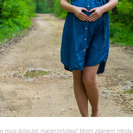
mamy musi dotyczyć macierzyństwa? Moim zdaniem młoda