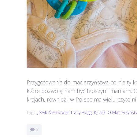
Przygotowania do macierzyństwa, to nie tylk
które pozwolą nam być lepszymi mamami. Ost
krajach, również i w Polsce ma wielu czytelnik
Tags:
Język Niemowląt Tracy Hogg
,
Książki O Macierzyńst
0