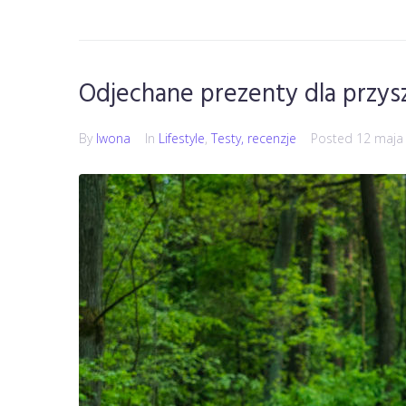
Odjechane prezenty dla przys
By
Iwona
In
Lifestyle
,
Testy, recenzje
Posted
12 maja