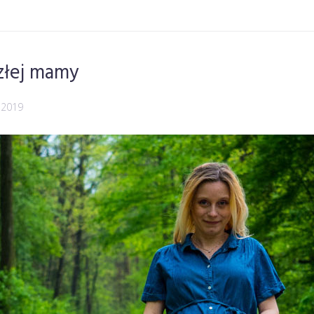
złej mamy
 2019