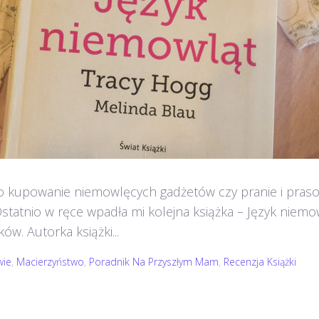
o kupowanie niemowlęcych gadżetów czy pranie i prasow
atnio w ręce wpadła mi kolejna książka – Język niemow
ów. Autorka książki...
wie
,
Macierzyństwo
,
Poradnik Na Przyszłym Mam
,
Recenzja Książki