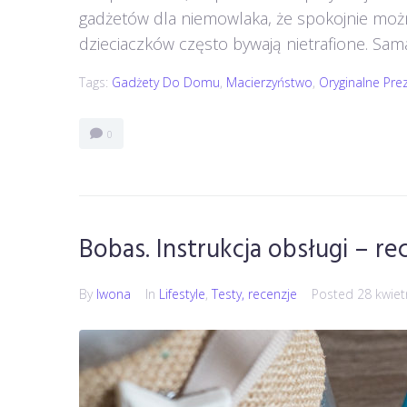
gadżetów dla niemowlaka, że spokojnie możn
dzieciaczków często bywają nietrafione. Sama
Tags:
Gadżety Do Domu
,
Macierzyństwo
,
Oryginalne Pre
0
Bobas. Instrukcja obsługi – re
By
Iwona
In
Lifestyle
,
Testy, recenzje
Posted
28 kwiet