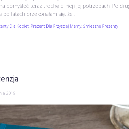
a pomyśleć teraz trochę o niej i jej potrzebach! Po dr
 po latach przekonałam się, że...
zenty Dla Kobiet
,
Prezent Dla Przyszłej Mamy
,
Śmieszne Prezenty
cenzja
nia 2019