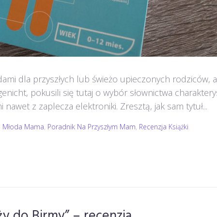
adami dla przyszłych lub świeżo upieczonych rodziców, 
rgenicht, pokusili się tutaj o wybór słownictwa charakt
awet z zaplecza elektroniki. Zresztą, jak sam tytuł...
,
Młoda Mama
,
Poradnik Na Przyszłym Mam
,
Recenzja Książki
y do Birmy” – recenzja