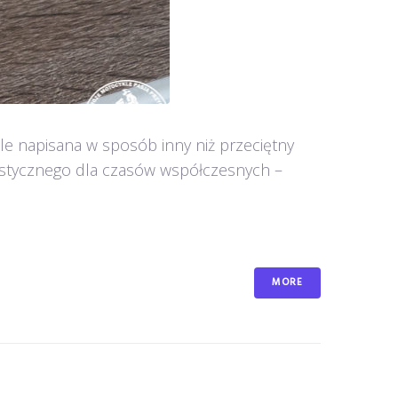
ale napisana w sposób inny niż przeciętny
erystycznego dla czasów współczesnych –
MORE