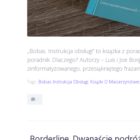
„Bobas. Instrukcja obsługi” to książka z por
poradnik. Dlaczego? Autorzy – Luis i Joe Bo
zinformatyzowanego, przesiąkniętego frazami n
Tags:
Bobas Instrukcja Obsługi
,
Książki O Macierzyństwie
1
„Borderline. Dwanaście podróż