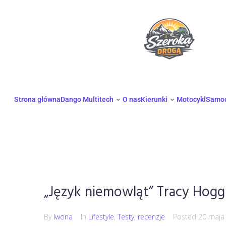
Strona główna
Dango Multitech
O nas
Kierunki
Motocykl
Samo
„Język niemowląt” Tracy Hogg 
By
Iwona
In
Lifestyle
,
Testy, recenzje
Posted
20 maja