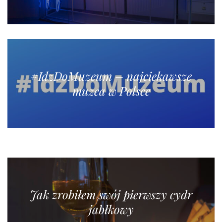
#IdzDoMuzeum – najciekawsze
muzea w Polsce
Jak zrobiłem swój pierwszy cydr
jabłkowy