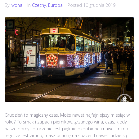
By
Iwona
In
Czechy
,
Europa
Posted
10 grudnia 2019
Grudzień to magiczny czas. Może nawet najfajniejszy miesiąc w
roku? To smak i zapach pierników, grzanego wina, czas, kiedy
nasze domy i otoczenie jest pięknie ozdobione i nawet mimo
tego, że jest zimno, masz ochotę na spacer. I nawet ludzie są