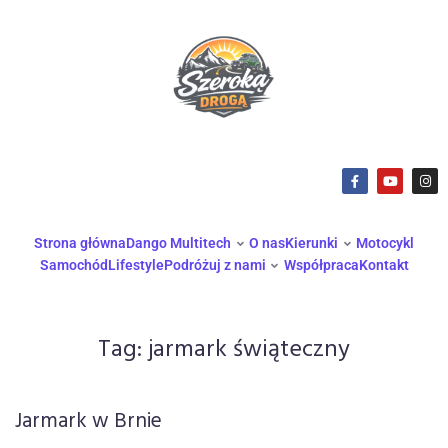
Strona główna
Dango Multitech
O nas
Kierunki
Motocykl
Samochód
Lifestyle
Podróżuj z nami
Współpraca
Kontakt
Tag:
jarmark świąteczny
Jarmark w Brnie