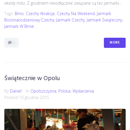
wtedy milsi. Z grudniem nieodłącznie związane są też jarmarki...
Tags:
Brno
,
Czechy Atrakcje
,
Czechy Na Weekend
,
Jarmark
Bożonarodzeniowy Czechy
,
Jarmark Czechy
,
Jarmark Świąteczny
,
Jarmark W Brnie
MORE
0
Świątecznie w Opolu
By
Daniel
In
Opolszczyzna
,
Polska
,
Wydarzenia
Posted
10 grudnia 2015