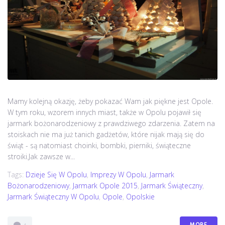
Mamy kolejną okazję, żeby pokazać Wam jak piękne jest Opole.
W tym roku, wzorem innych miast, także w Opolu pojawił się
jarmark bożonarodzeniowy z prawdziwego zdarzenia. Zatem na
stoiskach nie ma już tanich gadżetów, które nijak mają się do
świąt - są natomiast choinki, bombki, pierniki, świąteczne
stroiki.Jak zawsze w...
Tags:
Dzieje Się W Opolu
,
Imprezy W Opolu
,
Jarmark
Bożonarodzeniowy
,
Jarmark Opole 2015
,
Jarmark Świąteczny
,
Jarmark Świąteczny W Opolu
,
Opole
,
Opolskie
MORE