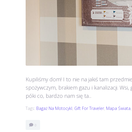
Kupiliśmy dom! I to nie na jakiś tam przedmie
spożywczym, brakiem gazu i kanalizacji. Wsi, 
póki co, bardzo nam się ta...
Tags:
Bagaż Na Motocykl
,
Gift For Traveler
,
Mapa Świata
0