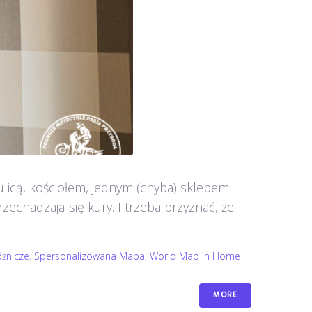
ą ulicą, kościołem, jednym (chyba) sklepem
rzechadzają się kury. I trzeba przyznać, że
żnicze
,
Spersonalizowana Mapa
,
World Map In Home
MORE