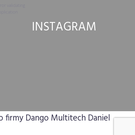
ror validating
plication
INSTAGRAM
o firmy Dango Multitech Daniel