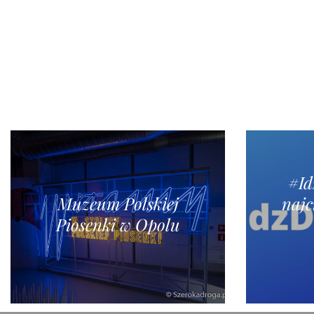
#I
Muzeum Polskiej
najc
Piosenki w Opolu