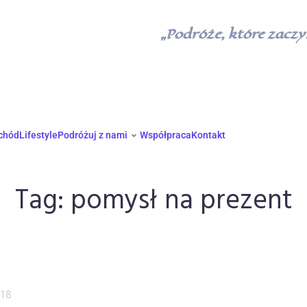
„Podróże, które zaczyn
chód
Lifestyle
Podróżuj z nami
Współpraca
Kontakt
Tag:
pomysł na prezent
018