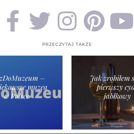
PRZECZYTAJ TAKŻE
dzDoMuzeum –
Jak zrobiłem 
iekawsze muzea
pierwszy cy
w Polsce
jabłkowy