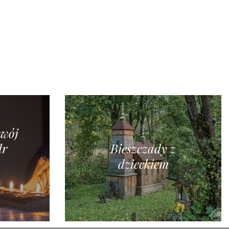
swój
dr
Bieszczady z
dzieckiem