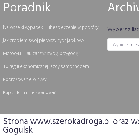
Poradnik
Arch
Na wszelki wypadek – ubezpieczenie w podróży
Wybierz z list
Jak zrobiłem swój pierwszy cydr jabłkowy
Motocykl – jak zacząć swoją przygodę?
10 reguł ekonomicznej jazdy samochodem
Podróżowanie w ciąży
Kupić dom i nie zwariować
Strona www.szerokadroga.pl oraz wsz
Gogulski