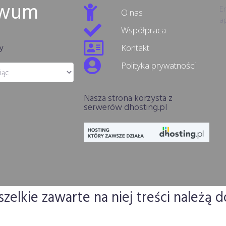
iwum
Er
O nas
ap
Współpraca
y
Kontakt
Polityka prywatności
Nasza strona korzysta z
serwerów dhosting.pl
elkie zawarte na niej treści należą d