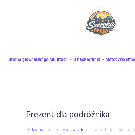
Strona główna
Dango Multitech
O nas
Kierunki
Motocykl
Samo
Prezent dla podróżnika
By
Iwona
In
Lifestyle
,
Poradnik
Posted
20 czerwca 2