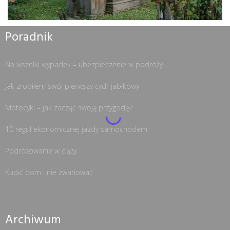
Poradnik
Na wszelki wypadek – ubezpieczenie w podróży
Jak zrobiłem swój pierwszy cydr jabłkowy
Motocykl – jak zacząć swoją przygodę?
10 reguł ekonomicznej jazdy samochodem
Podróżowanie w ciąży
Kupić dom i nie zwariować
Archiwum