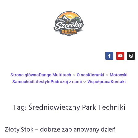
Strona główna
Dango Multitech
O nas
Kierunki
Motocykl
Samochód
Lifestyle
Podróżuj z nami
Współpraca
Kontakt
Tag:
Średniowieczny Park Techniki
Złoty Stok – dobrze zaplanowany dzień