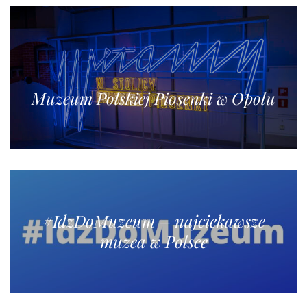
Muzeum Polskiej Piosenki w Opolu
#IdzDoMuzeum – najciekawsze
muzea w Polsce