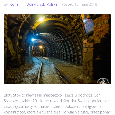
By
Iwona
In
Dolny Śląsk
,
Polska
Posted
13 maja 2018
Złoty Stok to niewielkie miasteczko, leżące u podnóża Gór
Stołowych, jakieś 20 kilometrów od Kłodzka. Swoją popularność
zawdzięcza nie tylko malowniczemu położeniu, ale (głównie)
kopalni złota, która się tu znajduje. To właśnie tutaj, przez ponad