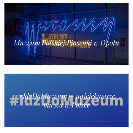
Muzeum Polskiej Piosenki w Opolu
#IdzDoMuzeum – najciekawsze
muzea w Polsce