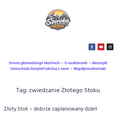
Strona główna
Dango Multitech
O nas
Kierunki
Motocykl
Samochód
Lifestyle
Podróżuj z nami
Współpraca
Kontakt
Tag:
zwiedzanie Złotego Stoku
Złoty Stok – dobrze zaplanowany dzień