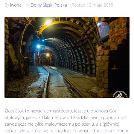
By
Iwona
In
Dolny Śląsk
,
Polska
Posted
13 maja 2018
Złoty Stok to niewielkie miasteczko, leżące u podnóża Gór
Stołowych, jakieś 20 kilometrów od Kłodzka. Swoją popularność
zawdzięcza nie tylko malowniczemu położeniu, ale (głównie)
kopalni złota, która się tu znajduje. To właśnie tutaj, przez ponad