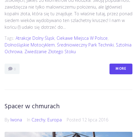
Stołowych, jakieś 20 kilometrów od Kłodzka. Swoją popularność
zawdzięcza nie tylko malowniczemu położeniu, ale (głównie)
kopalni złota, która się tu znajduje. To właśnie tutaj, przez ponad
siedem wieków wydobywano ten szlachetny kruszec! I nam w
końcu (!) udało się dotrzeć do...
Tags:
Atrakcje Dolny Śląsk
,
Ciekawe Miejsca W Polsce
,
Dolnośląskie Motocyklem
,
Średniowieczny Park Techniki
,
Sztolnia
Ochrowa
,
Zwiedzanie Złotego Stoku
MORE
0
Spacer w chmurach
By
Iwona
In
Czechy
,
Europa
Posted
12 lipca 2016