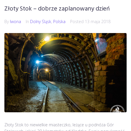
Złoty Stok – dobrze zaplanowany dzień
By
Iwona
In
Dolny Śląsk
,
Polska
Posted
13 maja 2018
Złoty Stok to niewielkie miasteczko, leżące u podnóża Gór