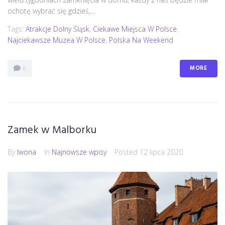
ochotę wybrać się gdzieś,...
Tags:
Atrakcje Dolny Śląsk
,
Ciekawe Miejsca W Polsce
,
Najciekawsze Muzea W Polsce
,
Polska Na Weekend
MORE
0
Zamek w Malborku
By
Iwona
In
Najnowsze wpisy
Posted
12 lipca 2020