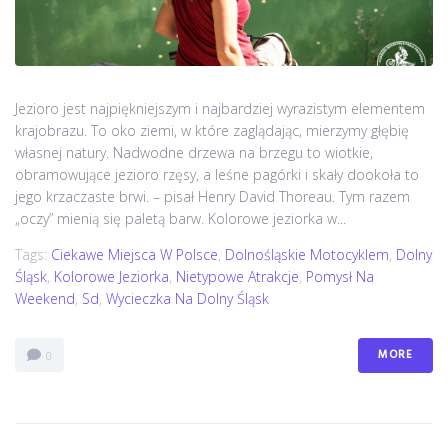
Jezioro jest najpiękniejszym i najbardziej wyrazistym elementem
krajobrazu. To oko ziemi, w które zaglądając, mierzymy głębię
własnej natury. Nadwodne drzewa na brzegu to wiotkie,
obramowujące jezioro rzęsy, a leśne pagórki i skały dookoła to
jego krzaczaste brwi. – pisał Henry David Thoreau. Tym razem
„oczy” mienią się paletą barw. Kolorowe jeziorka w...
Tags:
Ciekawe Miejsca W Polsce
,
Dolnośląskie Motocyklem
,
Dolny
Śląsk
,
Kolorowe Jeziorka
,
Nietypowe Atrakcje
,
Pomysł Na
Weekend
,
Sd
,
Wycieczka Na Dolny Śląsk
MORE
0