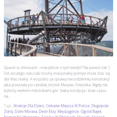
Spacer w chmurach - marzyliście o tym kiedyś? Na pewno tak :)
Od zeszłego roku taki trochę irracjonalny pomysł może stać się
dla Was realny. A wszystko za sprawą niecodziennej konstrukcji
jaka powstała po czeskiej stronie Masywu Śnieżnika. Nigdy nie
byliśmy wielkimi miłośnikami gór. Słaba kondycja i brak czasu
na...
Tags:
Atrakcje Dla Dzieci
,
Ciekawe Miejsca W Polsce
,
Długopole
Zdrój
,
Dolni Morava
,
Dwór Elizy
,
Międzygórze
,
Ogród Bajek
,