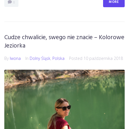
MORE
0
Cudze chwalicie, swego nie znacie – Kolorowe
Jeziorka
By
Iwona
In
Dolny Śląsk
,
Polska
Posted
10 października 2018