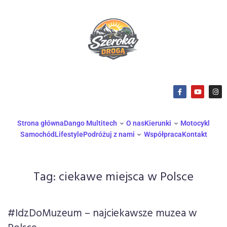
Strona główna
Dango Multitech
O nas
Kierunki
Motocykl
Samochód
Lifestyle
Podróżuj z nami
Współpraca
Kontakt
Tag:
ciekawe miejsca w Polsce
#IdzDoMuzeum – najciekawsze muzea w