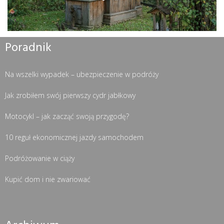
Poradnik
Na wszelki wypadek – ubezpieczenie w podróży
Jak zrobiłem swój pierwszy cydr jabłkowy
Motocykl – jak zacząć swoją przygodę?
10 reguł ekonomicznej jazdy samochodem
Podróżowanie w ciąży
Kupić dom i nie zwariować