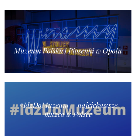
Muzeum Polskiej Piosenki w Opolu
#IdzDoMuzeum – najciekawsze
muzea w Polsce