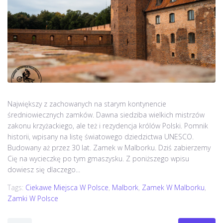
Największy z zachowanych na starym kontynencie
średniowiecznych zamków. Dawna siedziba wielkich mistrzów
zakonu krzyżackiego, ale też i rezydencja królów Polski. Pomnik
historii, wpisany na listę światowego dziedzictwa UNESCO.
Budowany aż przez 30 lat. Zamek w Malborku. Dziś zabierzemy
Cię na wycieczkę po tym gmaszysku. Z poniższego wpisu
dowiesz się dlaczego...
Tags:
Ciekawe Miejsca W Polsce
,
Malbork
,
Zamek W Malborku
,
Zamki W Polsce