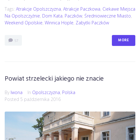
Tags:
Atrakcje Opolszczyzna
,
Atrakcje Paczkowa
,
Ciekawe Miejsca
Na Opolszczyźnie
,
Dom Kata
,
Paczków
,
Średniowieczne Miasto
,
Weekend Opolskie
,
Winnica Hople
,
Zabytki Paczków
MORE
57
Powiat strzelecki jakiego nie znacie
By
Iwona
In
Opolszczyzna
,
Polska
Posted
5 października 2016