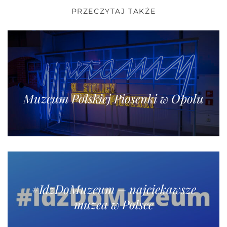
PRZECZYTAJ TAKŻE
Muzeum Polskiej Piosenki w Opolu
#IdzDoMuzeum – najciekawsze
muzea w Polsce