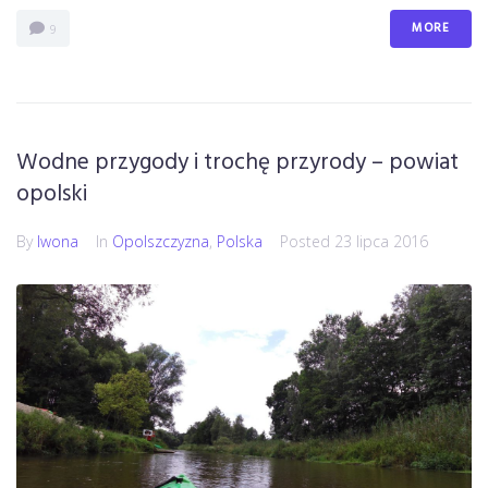
MORE
9
Wodne przygody i trochę przyrody – powiat
opolski
By
Iwona
In
Opolszczyzna
,
Polska
Posted
23 lipca 2016