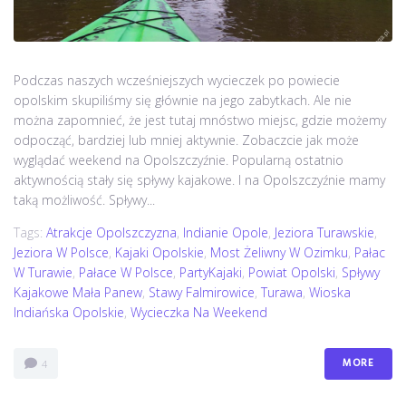
Podczas naszych wcześniejszych wycieczek po powiecie
opolskim skupiliśmy się głównie na jego zabytkach. Ale nie
można zapomnieć, że jest tutaj mnóstwo miejsc, gdzie możemy
odpocząć, bardziej lub mniej aktywnie. Zobaczcie jak może
wyglądać weekend na Opolszczyźnie. Popularną ostatnio
aktywnością stały się spływy kajakowe. I na Opolszczyźnie mamy
taką możliwość. Spływy...
Tags:
Atrakcje Opolszczyzna
,
Indianie Opole
,
Jeziora Turawskie
,
Jeziora W Polsce
,
Kajaki Opolskie
,
Most Żeliwny W Ozimku
,
Pałac
W Turawie
,
Pałace W Polsce
,
PartyKajaki
,
Powiat Opolski
,
Spływy
Kajakowe Mała Panew
,
Stawy Falmirowice
,
Turawa
,
Wioska
Indiańska Opolskie
,
Wycieczka Na Weekend
MORE
4