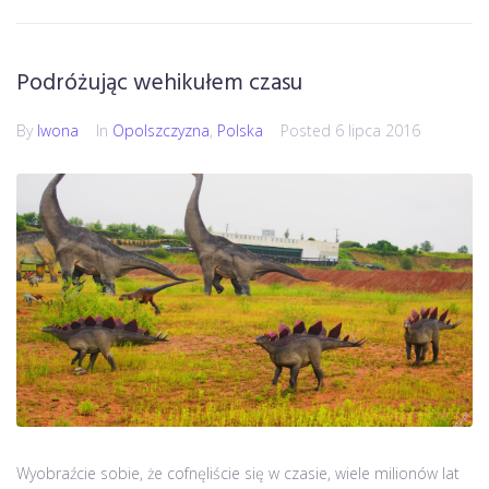
Podróżując wehikułem czasu
By
Iwona
In
Opolszczyzna
,
Polska
Posted
6 lipca 2016
Wyobraźcie sobie, że cofnęliście się w czasie, wiele milionów lat