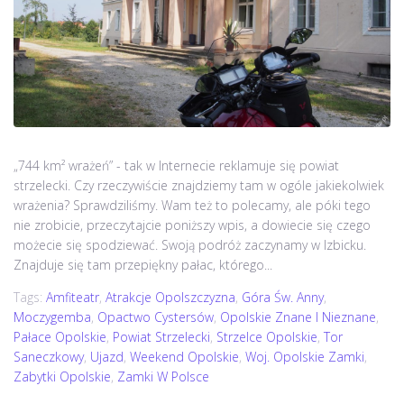
„744 km² wrażeń” - tak w Internecie reklamuje się powiat
strzelecki. Czy rzeczywiście znajdziemy tam w ogóle jakiekolwiek
wrażenia? Sprawdziliśmy. Wam też to polecamy, ale póki tego
nie zrobicie, przeczytajcie poniższy wpis, a dowiecie się czego
możecie się spodziewać. Swoją podróż zaczynamy w Izbicku.
Znajduje się tam przepiękny pałac, którego...
Tags:
Amfiteatr
,
Atrakcje Opolszczyzna
,
Góra Św. Anny
,
Moczygemba
,
Opactwo Cystersów
,
Opolskie Znane I Nieznane
,
Pałace Opolskie
,
Powiat Strzelecki
,
Strzelce Opolskie
,
Tor
Saneczkowy
,
Ujazd
,
Weekend Opolskie
,
Woj. Opolskie Zamki
,
Zabytki Opolskie
,
Zamki W Polsce