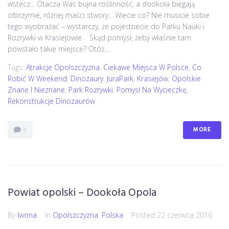
wstecz... Otacza Was bujna roślinność, a dookoła biegają
olbrzymie, różnej maści stwory... Wiecie co? Nie musicie sobie
tego wyobrażać – wystarczy, że pojedziecie do Parku Nauki i
Rozrywki w Krasiejowie. Skąd pomysł, żeby właśnie tam
powstało takie miejsce? Otóż...
Tags:
Atrakcje Opolszczyzna
,
Ciekawe Miejsca W Polsce
,
Co
Robić W Weekend
,
Dinozaury
,
JuraPark
,
Krasiejów
,
Opolskie
Znane I Nieznane
,
Park Rozrywki
,
Pomysł Na Wycieczkę
,
Rekonstrukcje Dinozaurów
MORE
9
Powiat opolski – Dookoła Opola
By
Iwona
In
Opolszczyzna
,
Polska
Posted
22 czerwca 2016