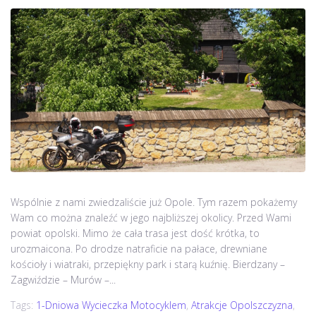
Wspólnie z nami zwiedzaliście już Opole. Tym razem pokażemy
Wam co można znaleźć w jego najbliższej okolicy. Przed Wami
powiat opolski. Mimo że cała trasa jest dość krótka, to
urozmaicona. Po drodze natraficie na pałace, drewniane
kościoły i wiatraki, przepiękny park i starą kuźnię. Bierdzany –
Zagwiździe – Murów –...
Tags:
1-Dniowa Wycieczka Motocyklem
,
Atrakcje Opolszczyzna
,