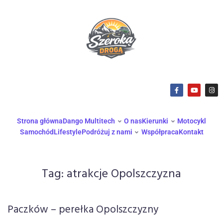
Strona główna
Dango Multitech
O nas
Kierunki
Motocykl
Samochód
Lifestyle
Podróżuj z nami
Współpraca
Kontakt
Tag:
atrakcje Opolszczyzna
Paczków – perełka Opolszczyzny