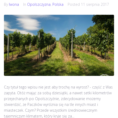
By
Iwona
In
Opolszczyzna
,
Polska
Posted
11 sierpnia 2017
Czy tytuł tego wpisu nie jest aby trochę na wyrost? - część z Was
zapyta. Otóż mając za sobą dziesiątki, a nawet setki kilometrów
przejechanych po Opolszczyźnie, zdecydowanie możemy
stwierdzić, że Paczków wyróżnia się na tle innych miast i
miasteczek. Czym? Przede wszystkim średniowiecznym
tajemniczym klimatem, który kryje się za...