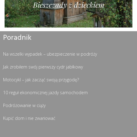
Bieszczady z dzieckiem
Poradnik
Na wszelki wypadek – ubezpieczenie w podróży
Jak zrobiłem swój pierwszy cydr jabłkowy
Motocykl – jak zacząć swoją przygodę?
10 reguł ekonomicznej jazdy samochodem
Podróżowanie w ciąży
Kupić dom i nie zwariować